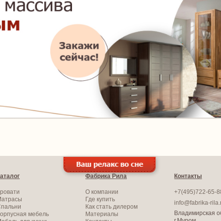
аталог
Фабрика Рила
Контакты
ровати
О компании
+7(495)722-65-8
Матрасы
Где купить
info@fabrika-rila.
Спальни
Как стать дилером
Владимирская об
орпусная мебель
Материалы
г.Муром,