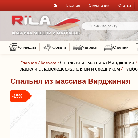
Главная
О компании
Статьи
Коллекции
Кровати
Матрасы
Спальни
Спальня из массива Вирджиния
Главная
/
Каталог
/
/
ламели с ламеледержателями и средником
Тумбо
/
Спальня из массива Вирджиния
-15%