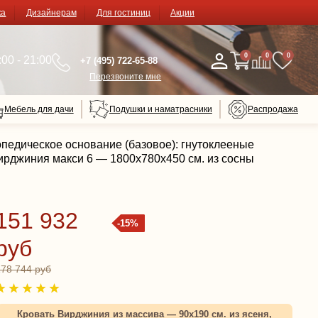
ка
Дизайнерам
Для гостиниц
Акции
0
0
0
00 - 21:00
+7 (495) 722-65-88
Перезвоните мне
Мебель для дачи
Подушки и наматрасники
Распродажа
опедическое основание (базовое): гнутоклееные
ирджиния макси 6 — 1800x780x450 см. из сосны
151 932
-15%
руб
178 744 руб
Кровать Вирджиния из массива — 90x190 см. из ясеня,