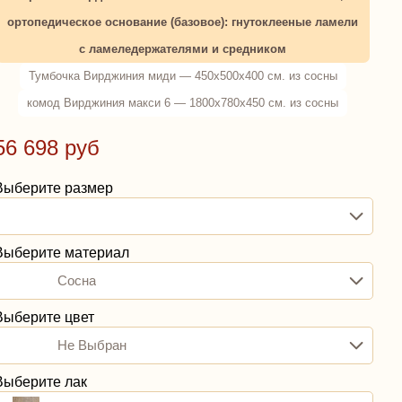
ортопедическое основание (базовое): гнутоклееные ламели
с ламеледержателями и средником
Тумбочка Вирджиния миди — 450х500х400 см. из сосны
комод Вирджиния макси 6 — 1800x780x450 см. из сосны
56 698 руб
Выберите размер
Выберите материал
Сосна
Выберите цвет
Не Выбран
Выберите лак