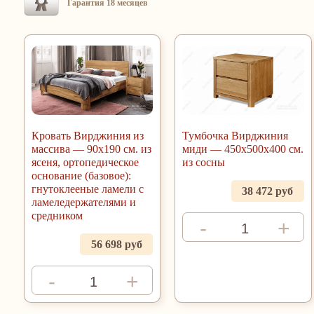
Гарантия 18 месяцев
Кровать Вирджиния из
Тумбочка Вирджиния
массива — 90x190 см. из
миди — 450х500х400 см.
ясеня, ортопедическое
из сосны
основание (базовое):
гнутоклееные ламели с
38 472 руб
ламеледержателями и
средником
-
+
56 698 руб
-
+