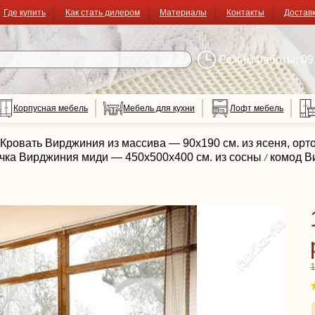
Где купить
Как стать дилером
Материалы
Контакты
Достав
Режим работы: 09:
Корпусная мебель
Мебель для кухни
Лофт мебель
Кровать Вирджиния из массива — 90x190 см. из ясеня, орт
чка Вирджиния миди — 450х500х400 см. из сосны
комод В
/