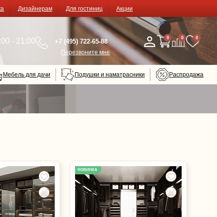
ка
Дизайнерам
Для гостиниц
Акции
0
0
0
00 - 21:00
+7 (495) 722-65-88
Перезвоните мне
Мебель для дачи
Подушки и наматрасники
Распродажа
НОВИНКА