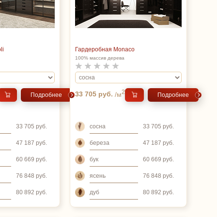
li
Гардеробная Monaco
100% массив дерева
2
33 705 руб.
/м
Подробнее
Подробнее
сосна
33 705 руб.
33 705 руб.
береза
47 187 руб.
47 187 руб.
бук
60 669 руб.
60 669 руб.
ясень
76 848 руб.
76 848 руб.
дуб
80 892 руб.
80 892 руб.