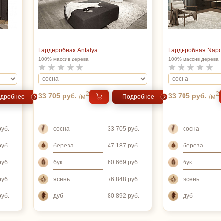
Гардеробная Antalya
Гардеробная Napo
100% массив дерева
100% массив дерева
2
2
33 705 руб.
/м
33 705 руб.
/м
дробнее
Подробнее
сосна
сосна
руб.
33 705 руб.
береза
береза
руб.
47 187 руб.
бук
бук
руб.
60 669 руб.
ясень
ясень
руб.
76 848 руб.
дуб
дуб
руб.
80 892 руб.