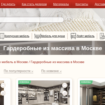
Где купить
Как стать дилером
Материалы
Контакты
Достав
Режим работы: 09:
Корпусная мебель
Мебель для кухни
Лофт мебель
Гардеробные из массива в Москве
я мебель в Москве
/
Гардеробные из массива в Москве
По популярности
По новизне
НОВИНКА
НОВИНКА