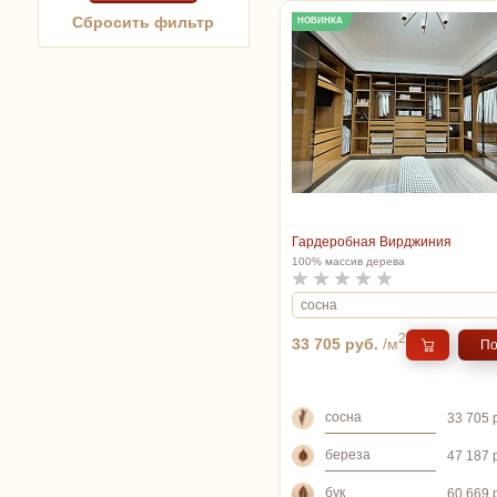
НОВИНКА
Гардеробная Вирджиния
100% массив дерева
2
33 705 руб.
/м
По
сосна
33 705 
береза
47 187 
бук
60 669 