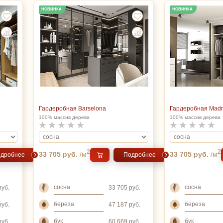
НОВИНКА
НОВИНКА
Гардеробная Barselona
Гардеробная Madr
100% массив дерева
100% массив дерева
2
2
33 705 руб.
/м
33 705 руб.
/м
дробнее
Подробнее
сосна
сосна
руб.
33 705 руб.
береза
береза
руб.
47 187 руб.
бук
бук
руб.
60 669 руб.