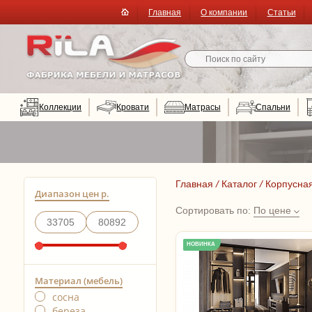
Главная
О компании
Статьи
Коллекции
Кровати
Матрасы
Спальни
Главная
/
Каталог
/
Корпусна
Диапазон цен р.
Сортировать по:
По цене
НОВИНКА
Материал (мебель)
сосна
береза