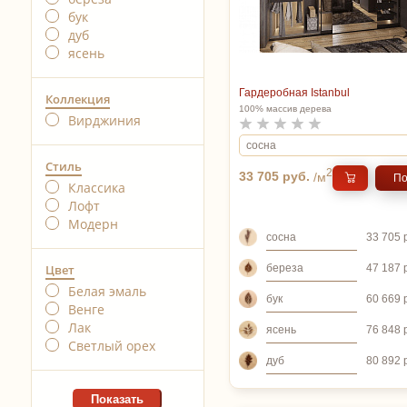
бук
дуб
ясень
Гардеробная Istanbul
Коллекция
100% массив дерева
Вирджиния
Стиль
2
33 705 руб.
/м
По
Классика
Лофт
Модерн
сосна
33 705 
береза
Цвет
47 187 
Белая эмаль
бук
60 669 
Венге
Лак
ясень
76 848 
Светлый орех
дуб
80 892 