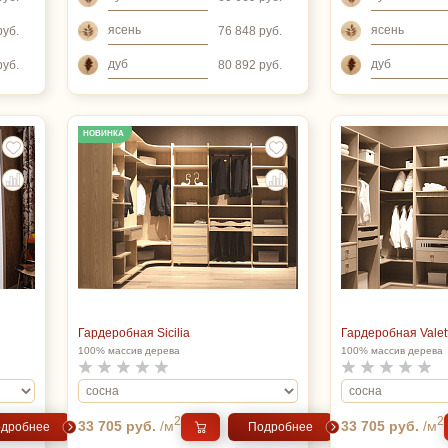
ясень
ясень
руб.
76 848 руб.
дуб
дуб
руб.
80 892 руб.
НОВИНКА
Гардеробная Sicilia
Гардеробная Valet
100% массив дерева
100% массив дерева
2
2
33 705 руб.
/м
33 705 руб.
/м
дробнее
Подробнее