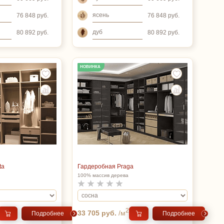
ясень
76 848 руб.
76 848 руб.
дуб
80 892 руб.
80 892 руб.
НОВИНКА
ta
Гардеробная Praga
100% массив дерева
2
33 705 руб.
/м
Подробнее
Подробнее