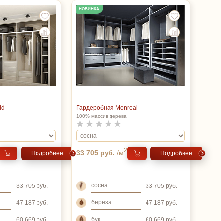
НОВИНКА
id
Гардеробная Monreal
100% массив дерева
2
33 705 руб.
/м
Подробнее
Подробнее
сосна
33 705 руб.
33 705 руб.
береза
47 187 руб.
47 187 руб.
бук
60 669 руб.
60 669 руб.