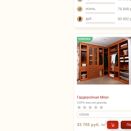
ясень
76 848 
дуб
80 892 
НОВИНКА
Гардеробная Milan
100% массив дерева
2
33 705 руб.
/м
По