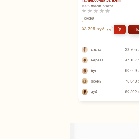
Гардеробная Santorini
100% массив дерева
2
33 705 руб.
/м
По
сосна
33 705 
береза
47 187 
бук
60 669 
ясень
76 848 
дуб
80 892 