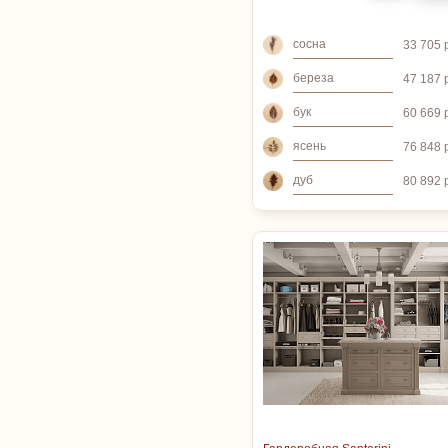
сосна
33 705 
береза
47 187 
бук
60 669 
ясень
76 848 
дуб
80 892 