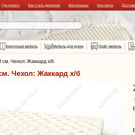
Где купить
Как стать дилером
Материалы
Контакты
Достав
Режим работы: 09:
Корпусная мебель
Мебель для кухни
Лофт мебель
 см. Чехол: Жаккард х/б
см. Чехол: Жаккард х/б