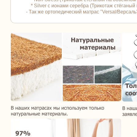
* Silver с ионами серебра (Трикотаж стёганы
- Так же ортопедический матрас "Versal/Верса