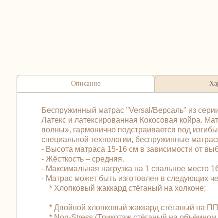
Описание
Ха
Беспружинный матрас "Versal/Версаль" из серии
Латекс и латексированная Кокосовая койра. Мат
волны», гармонично подстраивается под изгибы 
специальной технологии, беспружинные матрасы
- Высота матраса 15-16 см в зависимости от вы
- Жёсткость – средняя.
- Максимальная нагрузка на 1 спальное место 165
- Матрас может быть изготовлен в следующих 
* Хлопковый жаккард стёганый на холконе;
* Двойной хлопковый жаккард стёганый на ПП
* Non-Stress (Трикотаж стёганый на объёмном