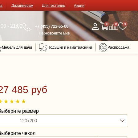
ка
Дизайнерам
Для гостиниц
Акции
0
0
0
00 - 21:00
+7 (495) 722-65-88
Перезвоните мне
Мебель для дачи
Подушки и наматрасники
Распродажа
27 485 руб
Выберите размер
120x200
Выберите чехол