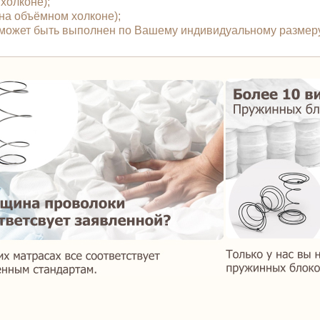
 холконе);
й на объёмном холконе);
" может быть выполнен по Вашему индивидуальному размеру