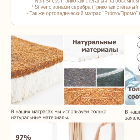
* Non-Stress (Трикотаж стёганый на объёмном
* Silver с ионами серебра (Трикотаж стёганы
- Так же ортопедический матрас "Promo/Промо