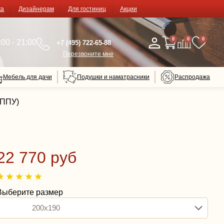
ка
Дизайнерам
Для гостиниц
Акции
0
0
0
00 - 21:00
+7 (495) 722-65-88
Перезвоните мне
Мебель для дачи
Подушки и наматрасники
Распродажа
8ППУ)
22 770 руб
Выберите размер
200x190