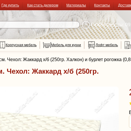
Где купить
Как стать дилером
Материалы
Контакты
Достав
Режим работы: 09:
Корпусная мебель
Мебель для кухни
Лофт мебель
. Чехол: Жаккард х/б (250гр. Халкон) и бурлет рогожка (0,
 Чехол: Жаккард х/б (250гр.