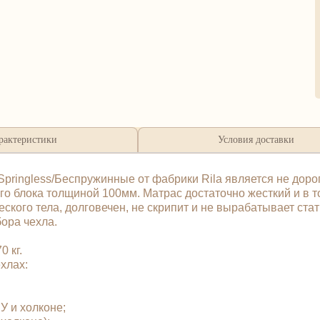
рактеристики
Условия доставки
pringless/Беспружинные от фабрики Rila является не доро
о блока толщиной 100мм. Матрас достаточно жесткий и в т
ского тела, долговечен, не скрипит и не вырабатывает стат
бора чехла.
 кг.
чехлах:
У и холконе;