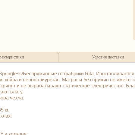
рактеристики
Условия доставки
pringless/Беспружинные от фабрики Rila. Изготавливается
ая койра и пенополиуретан. Матрасы без пружин не имеют
 скрипят и не вырабатывают статическое электричество. Б
ают влагу.
бора чехла.
 кг.
чехлах:
У и холконе;