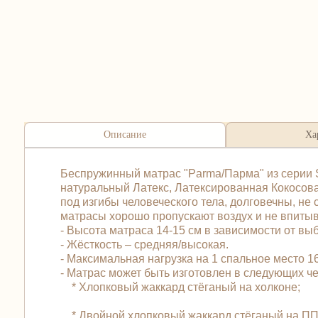
Описание
Ха
Беспружинный матрас "Parma/Парма" из серии S
натуральный Латекс, Латексированная Кокосов
под изгибы человеческого тела, долговечны, не
матрасы хорошо пропускают воздух и не впитыв
- Высота матраса 14-15 см в зависимости от вы
- Жёсткость – средняя/высокая.
- Максимальная нагрузка на 1 спальное место 165
- Матрас может быть изготовлен в следующих 
* Хлопковый жаккард стёганый на холконе;
* Двойной хлопковый жаккард стёганый на ПП