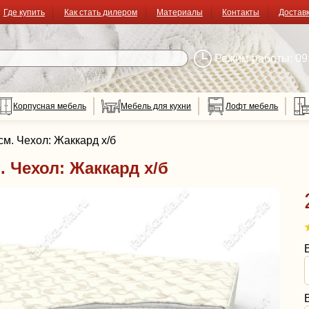
Где купить
Как стать дилером
Материалы
Контакты
Достав
Режим работы: 09:
Корпусная мебель
Мебель для кухни
Лофт мебель
м. Чехол: Жаккард х/б
 Чехол: Жаккард х/б