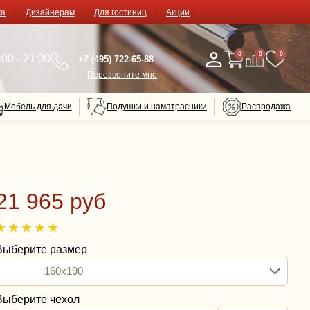
ка
Дизайнерам
Для гостиниц
Акции
0
0
0
00 - 21:00
+7 (495) 722-65-88
Перезвоните мне
Мебель для дачи
Подушки и наматрасники
Распродажа
21 965 руб
Выберите размер
160x190
Выберите чехол