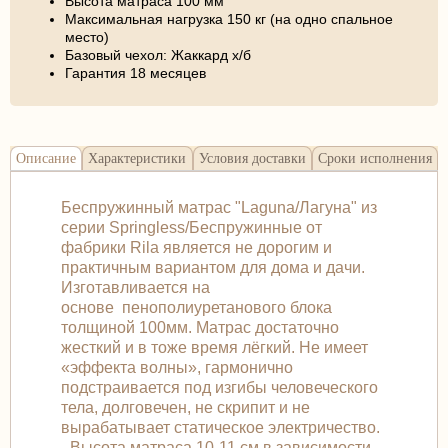
Высота матраса 100 мм
Максимальная нагрузка 150 кг (на одно спальное
место)
Базовый чехол: Жаккард х/б
Гарантия 18 месяцев
Описание
Характеристики
Условия доставки
Сроки исполнения
Беспружинный матрас "Laguna/Лагуна" из
серии Springless/Беспружинные от
фабрики Rila является не дорогим и
практичным вариантом для дома и дачи.
Изготавливается на
основе пенополиуретанового блока
толщиной 100мм. Матрас достаточно
жесткий и в тоже время лёгкий. Не имеет
«эффекта волны», гармонично
подстраивается под изгибы человеческого
тела, долговечен, не скрипит и не
вырабатывает статическое электричество.
- Высота матраса 10-11 см в зависимости