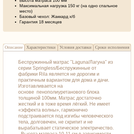
Высота матраса 100 мм
Максимальная нагрузка 150 кг (на одно спальное
место)
Базовый чехол: Жаккард х/б
Гарантия 18 месяцев
Описание
Характеристики
Условия доставки
Сроки исполнения
Беспружинный матрас "Laguna/Лагуна" из
серии Springless/Беспружинные от
фабрики Rila является не дорогим и
практичным вариантом для дома и дачи.
Изготавливается на
основе пенополиуретанового блока
толщиной 100мм. Матрас достаточно
жесткий и в тоже время лёгкий. Не имеет
«эффекта волны», гармонично
подстраивается под изгибы человеческого
тела, долговечен, не скрипит и не
вырабатывает статическое электричество.
- Высота матраса 10-11 см в зависимости