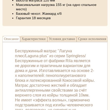
Высота матраса 120 мм
Максимальная нагрузка 155 кг (на одно спальное
место)
Базовый чехол: Жаккард х/б
Гарантия 18 месяцев
Описание
Характеристики
Условия доставки
Сроки исполнения
Беспружинный матрас "Лагуна
плюс/Laguna plus" из серии Springless/
Беспружинные от фабрики Rila является
не дорогим и практичным вариантом для
дома и дачи. Изготавливается на основе 2-
х наполнителей: пенополиуретанового
блока и латексированной Кокосовой койры.
Матрас достаточно жесткий и обладает
антиаллергенными свойствами за счёт
верхнего слоя из койры толщиной 10мм.
Не имеет «эффекта волны», гармонично
подстраивается под изгибы человеческого
тела, долговечен, не скрипит и не