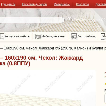
Где купить
Как стать дилером
Материалы
Контакты
Достав
Режим работы: 09:
Корпусная мебель
Мебель для кухни
Лофт мебель
 160x190 см. Чехол: Жаккард х/б (250гр. Халкон) и бурлет 
 160x190 см. Чехол: Жаккард
ка (0,8ППУ)