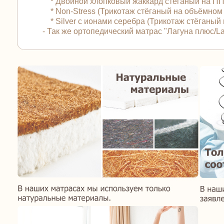
* Двойной хлопковый жаккард стёганый на ПП
* Non-Stress (Трикотаж стёганый на объёмном
* Silver с ионами серебра (Трикотаж стёганы
- Так же ортопедический матрас "Лагуна плюс/