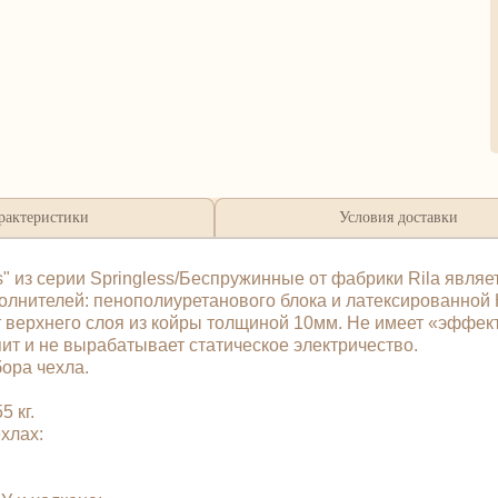
рактеристики
Условия доставки
" из серии Springless/Беспружинные от фабрики Rila являе
полнителей: пенополиуретанового блока и латексированной 
 верхнего слоя из койры толщиной 10мм. Не имеет «эффек
пит и не вырабатывает статическое электричество.
бора чехла.
 кг.
чехлах: