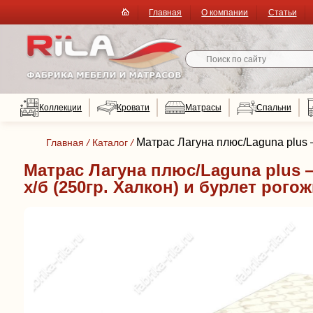
Главная
О компании
Статьи
Коллекции
Кровати
Матрасы
Спальни
Матрас Лагуна плюс/Laguna plus —
Главная
/
Каталог
/
Матрас Лагуна плюс/Laguna plus —
х/б (250гр. Халкон) и бурлет рогож