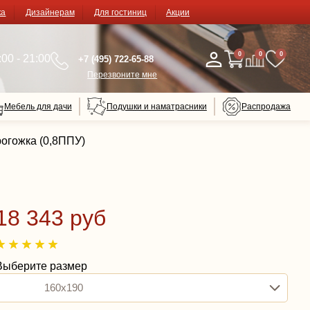
ка
Дизайнерам
Для гостиниц
Акции
0
0
0
00 - 21:00
+7 (495) 722-65-88
Перезвоните мне
Мебель для дачи
Подушки и наматрасники
Распродажа
рогожка (0,8ППУ)
18 343 руб
Выберите размер
160x190