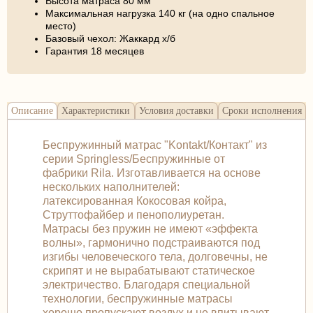
Высота матраса 80 мм
Максимальная нагрузка 140 кг (на одно спальное
место)
Базовый чехол: Жаккард х/б
Гарантия 18 месяцев
Описание
Характеристики
Условия доставки
Сроки исполнения
Беспружинный матрас "Kontakt/Контакт" из
серии Springless/Беспружинные от
фабрики Rila. Изготавливается на основе
нескольких наполнителей:
латексированная Кокосовая койра,
Струттофайбер и пенополиуретан.
Матрасы без пружин не имеют «эффекта
волны», гармонично подстраиваются под
изгибы человеческого тела, долговечны, не
скрипят и не вырабатывают статическое
электричество. Благодаря специальной
технологии, беспружинные матрасы
хорошо пропускают воздух и не впитывают