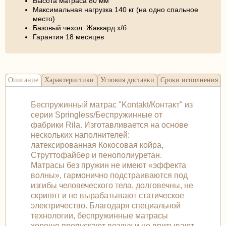
Высота матраса 80 мм
Максимальная нагрузка 140 кг (на одно спальное
место)
Базовый чехол: Жаккард х/б
Гарантия 18 месяцев
Описание
Характеристики
Условия доставки
Сроки исполнения
Беспружинный матрас "Kontakt/Контакт" из
серии Springless/Беспружинные от
фабрики Rila. Изготавливается на основе
нескольких наполнителей:
латексированная Кокосовая койра,
Струттофайбер и пенополиуретан.
Матрасы без пружин не имеют «эффекта
волны», гармонично подстраиваются под
изгибы человеческого тела, долговечны, не
скрипят и не вырабатывают статическое
электричество. Благодаря специальной
технологии, беспружинные матрасы
хорошо пропускают воздух и не впитывают