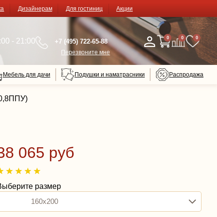
ка
Дизайнерам
Для гостиниц
Акции
0
0
0
00 - 21:00
+7 (495) 722-65-88
Перезвоните мне
Мебель для дачи
Подушки и наматрасники
Распродажа
(0,8ППУ)
38 065 руб
Выберите размер
160x200