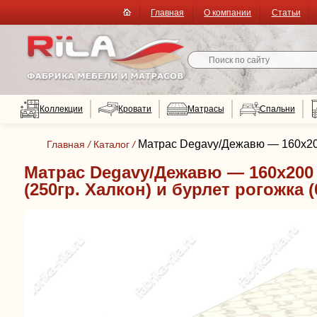
Главная
О компании
Статьи
Коллекции
Кровати
Матрасы
Спальни
Матрас Degavy/Дежавю — 160x200 
Главная
/
Каталог
/
Матрас Degavy/Дежавю — 160x200 
(250гр. Халкон) и бурлет рогожка 