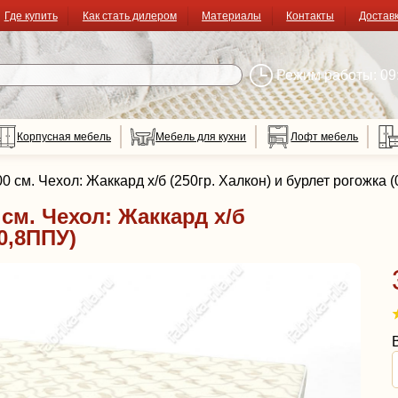
Где купить
Как стать дилером
Материалы
Контакты
Достав
Режим работы: 09:
Корпусная мебель
Мебель для кухни
Лофт мебель
см. Чехол: Жаккард х/б (250гр. Халкон) и бурлет рогожка 
см. Чехол: Жаккард х/б
(0,8ППУ)