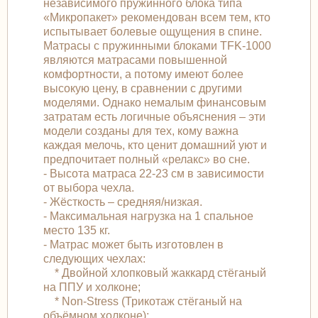
независимого пружинного блока типа
«Микропакет» рекомендован всем тем, кто
испытывает болевые ощущения в спине.
Матрасы с пружинными блоками TFK-1000
являются матрасами повышенной
комфортности, а потому имеют более
высокую цену, в сравнении с другими
моделями. Однако немалым финансовым
затратам есть логичные объяснения – эти
модели созданы для тех, кому важна
каждая мелочь, кто ценит домашний уют и
предпочитает полный «релакс» во сне.
- Высота матраса 22-23 см в зависимости
от выбора чехла.
- Жёсткость – средняя/низкая.
- Максимальная нагрузка на 1 спальное
место 135 кг.
- Матрас может быть изготовлен в
следующих чехлах:
* Двойной хлопковый жаккард стёганый
на ППУ и холконе;
* Non-Stress (Трикотаж стёганый на
объёмном холконе);