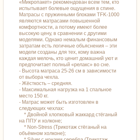
«Микропакет» рекомендован всем тем, кто
испытывает болевые ощущения в спине.
Матрасы с пружинными блоками TFK-1000
являются матрасами повышенной
комфортности, а потому имеют более
высокую цену, в сравнении с другими
моделями. Однако немалым финансовым
затратам есть логичные объяснения – эти
модели созданы для тех, кому важна
каждая мелочь, кто ценит домашний уют и
предпочитает полный «релакс» во сне.
- Высота матраса 25-26 см в зависимости
от выбора чехла.
- Жёсткость – средняя.
- Максимальная нагрузка на 1 спальное
место 150 кг.
- Матрас может быть изготовлен в
следующих чехлах:
* Двойной хлопковый жаккард стёганый
на ППУ и холконе;
* Non-Stress (Трикотаж стёганый на
объёмном холконе);
* Silver с ионами серебра (Трикотаж