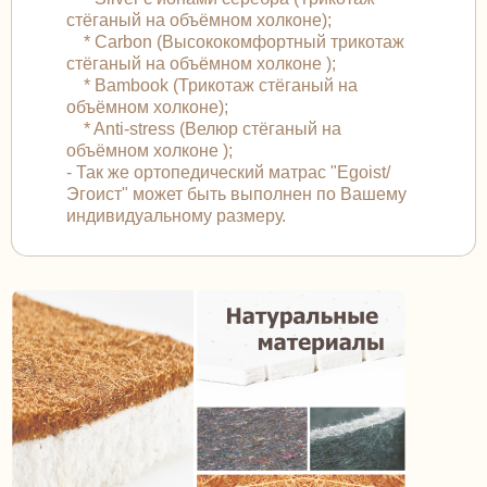
стёганый на объёмном холконе);
* Carbon (Высококомфортный трикотаж
стёганый на объёмном холконе );
* Bambook (Трикотаж стёганый на
объёмном холконе);
* Anti-stress (Велюр стёганый на
объёмном холконе );
- Так же ортопедический матрас "Egoist/
Эгоист" может быть выполнен по Вашему
индивидуальному размеру.