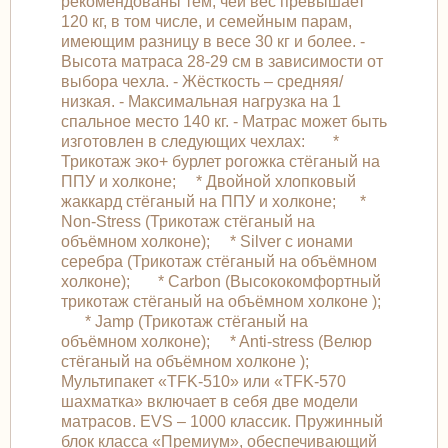
рекомендованы тем, чей вес превышает
120 кг, в том числе, и семейным парам,
имеющим разницу в весе 30 кг и более. -
Высота матраса 28-29 см в зависимости от
выбора чехла. - Жёсткость – средняя/
низкая. - Максимальная нагрузка на 1
спальное место 140 кг. - Матрас может быть
изготовлен в следующих чехлах: *
Трикотаж эко+ бурлет рогожка стёганый на
ППУ и холконе; * Двойной хлопковый
жаккард стёганый на ППУ и холконе; *
Non-Stress (Трикотаж стёганый на
объёмном холконе); * Silver с ионами
серебра (Трикотаж стёганый на объёмном
холконе); * Carbon (Высококомфортный
трикотаж стёганый на объёмном холконе );
* Jamp (Трикотаж стёганый на
объёмном холконе); * Anti-stress (Велюр
стёганый на объёмном холконе );
Мультипакет «TFK-510» или «TFK-570
шахматка» включает в себя две модели
матрасов. EVS – 1000 классик. Пружинный
блок класса «Премиум», обеспечивающий