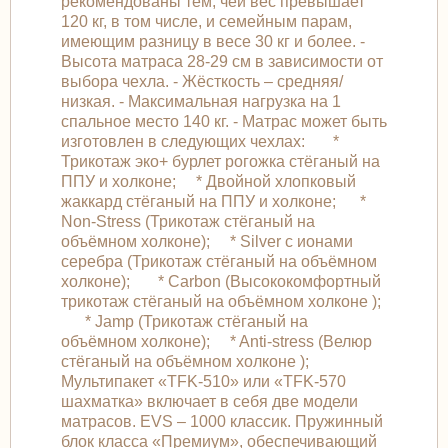
рекомендованы тем, чей вес превышает
120 кг, в том числе, и семейным парам,
имеющим разницу в весе 30 кг и более. -
Высота матраса 28-29 см в зависимости от
выбора чехла. - Жёсткость – средняя/
низкая. - Максимальная нагрузка на 1
спальное место 140 кг. - Матрас может быть
изготовлен в следующих чехлах: *
Трикотаж эко+ бурлет рогожка стёганый на
ППУ и холконе; * Двойной хлопковый
жаккард стёганый на ППУ и холконе; *
Non-Stress (Трикотаж стёганый на
объёмном холконе); * Silver с ионами
серебра (Трикотаж стёганый на объёмном
холконе); * Carbon (Высококомфортный
трикотаж стёганый на объёмном холконе );
* Jamp (Трикотаж стёганый на
объёмном холконе); * Anti-stress (Велюр
стёганый на объёмном холконе );
Мультипакет «TFK-510» или «TFK-570
шахматка» включает в себя две модели
матрасов. EVS – 1000 классик. Пружинный
блок класса «Премиум», обеспечивающий