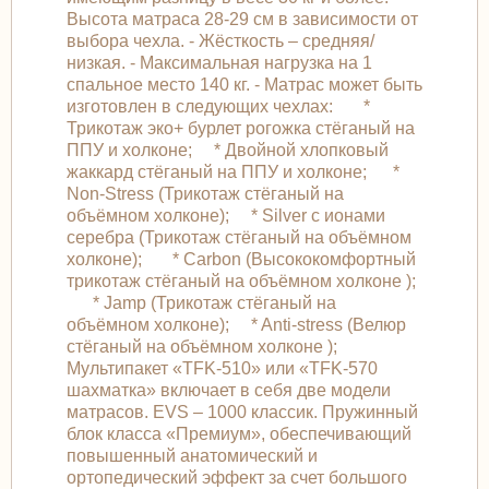
Высота матраса 28-29 см в зависимости от
выбора чехла. - Жёсткость – средняя/
низкая. - Максимальная нагрузка на 1
спальное место 140 кг. - Матрас может быть
изготовлен в следующих чехлах: *
Трикотаж эко+ бурлет рогожка стёганый на
ППУ и холконе; * Двойной хлопковый
жаккард стёганый на ППУ и холконе; *
Non-Stress (Трикотаж стёганый на
объёмном холконе); * Silver с ионами
серебра (Трикотаж стёганый на объёмном
холконе); * Carbon (Высококомфортный
трикотаж стёганый на объёмном холконе );
* Jamp (Трикотаж стёганый на
объёмном холконе); * Anti-stress (Велюр
стёганый на объёмном холконе );
Мультипакет «TFK-510» или «TFK-570
шахматка» включает в себя две модели
матрасов. EVS – 1000 классик. Пружинный
блок класса «Премиум», обеспечивающий
повышенный анатомический и
ортопедический эффект за счет большого