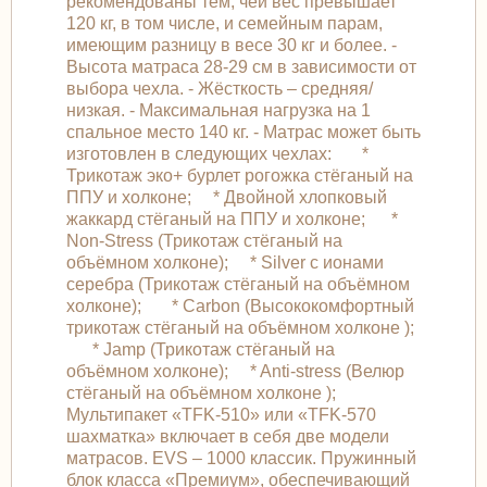
рекомендованы тем, чей вес превышает
120 кг, в том числе, и семейным парам,
имеющим разницу в весе 30 кг и более. -
Высота матраса 28-29 см в зависимости от
выбора чехла. - Жёсткость – средняя/
низкая. - Максимальная нагрузка на 1
спальное место 140 кг. - Матрас может быть
изготовлен в следующих чехлах: *
Трикотаж эко+ бурлет рогожка стёганый на
ППУ и холконе; * Двойной хлопковый
жаккард стёганый на ППУ и холконе; *
Non-Stress (Трикотаж стёганый на
объёмном холконе); * Silver с ионами
серебра (Трикотаж стёганый на объёмном
холконе); * Carbon (Высококомфортный
трикотаж стёганый на объёмном холконе );
* Jamp (Трикотаж стёганый на
объёмном холконе); * Anti-stress (Велюр
стёганый на объёмном холконе );
Мультипакет «TFK-510» или «TFK-570
шахматка» включает в себя две модели
матрасов. EVS – 1000 классик. Пружинный
блок класса «Премиум», обеспечивающий