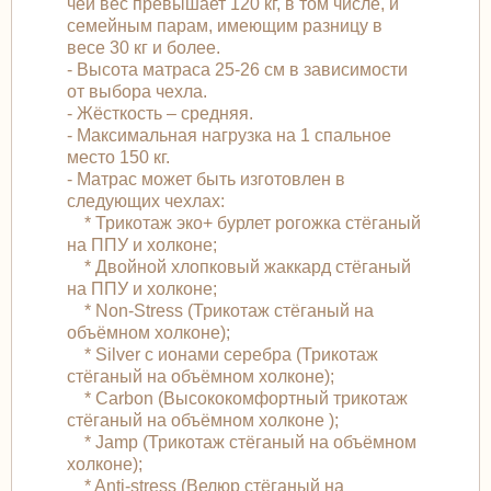
чей вес превышает 120 кг, в том числе, и
семейным парам, имеющим разницу в
весе 30 кг и более.
- Высота матраса 25-26 см в зависимости
от выбора чехла.
- Жёсткость – средняя.
- Максимальная нагрузка на 1 спальное
место 150 кг.
- Матрас может быть изготовлен в
следующих чехлах:
* Трикотаж эко+ бурлет рогожка стёганый
на ППУ и холконе;
* Двойной хлопковый жаккард стёганый
на ППУ и холконе;
* Non-Stress (Трикотаж стёганый на
объёмном холконе);
* Silver с ионами серебра (Трикотаж
стёганый на объёмном холконе);
* Carbon (Высококомфортный трикотаж
стёганый на объёмном холконе );
* Jamp (Трикотаж стёганый на объёмном
холконе);
* Anti-stress (Велюр стёганый на