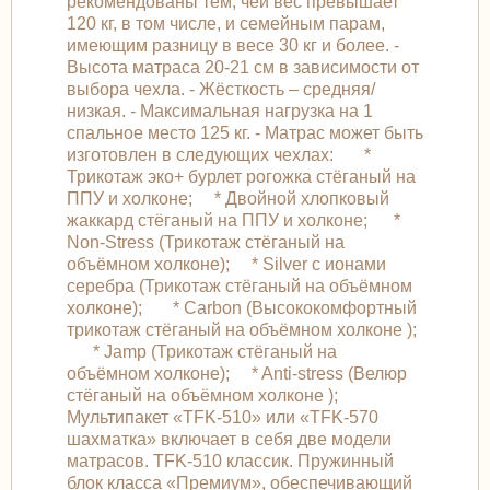
рекомендованы тем, чей вес превышает
120 кг, в том числе, и семейным парам,
имеющим разницу в весе 30 кг и более. -
Высота матраса 20-21 см в зависимости от
выбора чехла. - Жёсткость – средняя/
низкая. - Максимальная нагрузка на 1
спальное место 125 кг. - Матрас может быть
изготовлен в следующих чехлах: *
Трикотаж эко+ бурлет рогожка стёганый на
ППУ и холконе; * Двойной хлопковый
жаккард стёганый на ППУ и холконе; *
Non-Stress (Трикотаж стёганый на
объёмном холконе); * Silver с ионами
серебра (Трикотаж стёганый на объёмном
холконе); * Carbon (Высококомфортный
трикотаж стёганый на объёмном холконе );
* Jamp (Трикотаж стёганый на
объёмном холконе); * Anti-stress (Велюр
стёганый на объёмном холконе );
Мультипакет «TFK-510» или «TFK-570
шахматка» включает в себя две модели
матрасов. TFK-510 классик. Пружинный
блок класса «Премиум», обеспечивающий