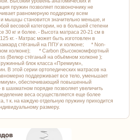
ной. Высокий уровень анатомических и
ация пружин позволяет позвоночнику не
печивает равномерную поддержку всем
к и мышцы становится значительно меньше, и
бой весовой категории, но в большей степени
 30 кг и более. - Высота матраса 20-21 см в
125 кг. - Матрас может быть изготовлен в
жаккард стёганый на ППУ и холконе; * Non-
ъёмном холконе); * Carbon (Высококомфортный
ess (Велюр стёганый на объёмном холконе );
 Пружинный блок класса «Премиум»,
н. В этой серии ортопедических матрасов на
равномерно поддерживает все тело, уменьшает
Премиум», обеспечивающий повышенный
» в шахматном порядке позволяет увеличить
пределение веса осуществляется еще более
, т к. на каждую отдельную пружину приходится
индивидуальному размеру.