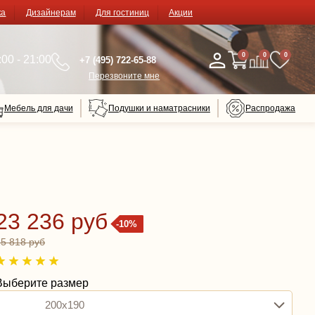
ка
Дизайнерам
Для гостиниц
Акции
0
0
0
00 - 21:00
+7 (495) 722-65-88
Перезвоните мне
Мебель для дачи
Подушки и наматрасники
Распродажа
23 236 руб
-10%
25 818 руб
Выберите размер
200x190