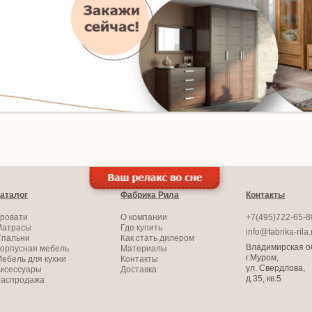
аталог
Фабрика Рила
Контакты
ровати
О компании
+7(495)722-65-8
Матрасы
Где купить
info@fabrika-rila.
Спальни
Как стать дилером
Владимирская об
орпусная мебель
Материалы
г.Муром,
ебель для кухни
Контакты
ул. Свердлова,
ксессуары
Доставка
д.35, кв.5
Распродажа