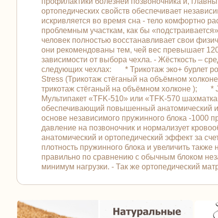
профилактики болезней позвоночника и, главны
ортопедических свойств обеспечивает независи
искривляется во время сна - тело комфортно р
проблемным участкам, как бы «подстраивается»
человек полностью восстанавливает свои физич
они рекомендованы тем, чей вес превышает 120 к
зависимости от выбора чехла. - Жёсткость – сре
следующих чехлах: * Трикотаж эко+ бурлет ро
Stress (Трикотаж стёганый на объёмном холкон
трикотаж стёганый на объёмном холконе ); * J
Мультипакет «TFK-510» или «TFK-570 шахматка»
обеспечивающий повышенный анатомический и о
основе независимого пружинного блока -1000 п
давление на позвоночник и нормализует кров
анатомический и ортопедический эффект за сче
плотность пружинного блока и увеличить также
правильно по сравнению с обычным блоком неза
минимум нагрузки. - Так же ортопедический ма