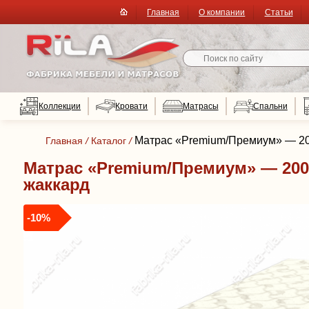
Главная
О компании
Статьи
Коллекции
Кровати
Матрасы
Спальни
Матрас «Premium/Премиум» — 200
Главная
/
Каталог
/
Матрас «Premium/Премиум» — 200
жаккард
-10%