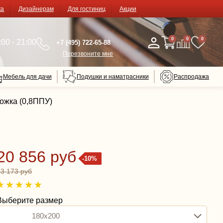
ка
Дизайнерам
Для гостиниц
Акции
0
0
0
00 - 21:00
+7 (495) 722-65-88
Перезвоните мне
Мебель для дачи
Подушки и наматрасники
Распродажа
ожка (0,8ППУ)
20 856 руб
-10%
23 173 руб
Выберите размер
180x200