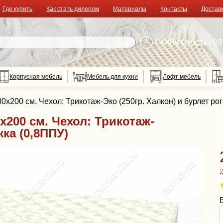
Где купить
Как стать дилером
Материалы
Контакты
Достав
Режим работы: 09:
Корпусная мебель
Мебель для кухни
Лофт мебель
200 см. Чехол: Трикотаж-Эко (250гр. Халкон) и бурлет рог
200 см. Чехол: Трикотаж-
жка (0,8ППУ)