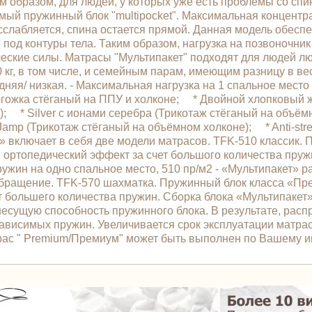
м образом, для людей, у которых уже есть проблемы со спи
мый пружинный блок "multipocket". Максимальная концентр
асслабляется, спина остается прямой. Данная модель обес
 под контуры тела. Таким образом, нагрузка на позвоночни
еские силы. Матрасы "Мультипакет" подходят для людей лю
г, в том числе, и семейным парам, имеющим разницу в весе
дняя/ низкая. - Максимальная нагрузка на 1 спальное место 
гожка стёганый на ППУ и холконе; * Двойной хлопковый 
е); * Silver с ионами серебра (Трикотаж стёганый на об
amp (Трикотаж стёганый на объёмном холконе); * Anti-str
 включает в себя две модели матрасов. TFK-510 классик.
ртопедический эффект за счет большого количества пружи
ружин на одно спальное место, 510 пр/м2 - «Мультипакет» 
ообращение. TFK-570 шахматка. Пружинный блок класса «
т большего количества пружин. Сборка блока «Мультипакет
 несущую способность пружинного блока. В результате, рас
висимых пружин. Увеличивается срок эксплуатации матраса
трас " Premium/Премиум" может быть выполнен по Вашему 