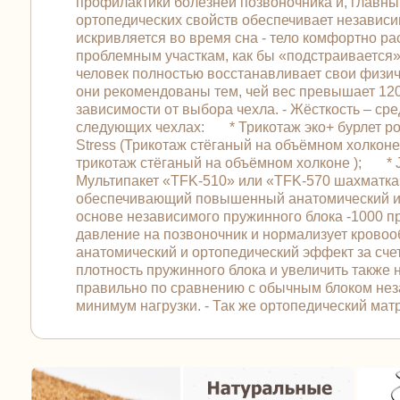
профилактики болезней позвоночника и, главны
ортопедических свойств обеспечивает независи
искривляется во время сна - тело комфортно р
проблемным участкам, как бы «подстраивается»
человек полностью восстанавливает свои физич
они рекомендованы тем, чей вес превышает 120 к
зависимости от выбора чехла. - Жёсткость – сре
следующих чехлах: * Трикотаж эко+ бурлет ро
Stress (Трикотаж стёганый на объёмном холкон
трикотаж стёганый на объёмном холконе ); * J
Мультипакет «TFK-510» или «TFK-570 шахматка»
обеспечивающий повышенный анатомический и о
основе независимого пружинного блока -1000 п
давление на позвоночник и нормализует кров
анатомический и ортопедический эффект за сче
плотность пружинного блока и увеличить также
правильно по сравнению с обычным блоком неза
минимум нагрузки. - Так же ортопедический ма