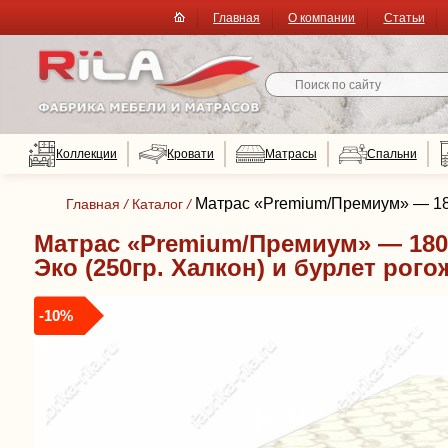
Главная
О компании
Статьи
Коллекции
Кровати
Матрасы
Спальни
Матрас «Premium/Премиум» — 180x
Главная
/
Каталог
/
Матрас «Premium/Премиум» — 180x
Эко (250гр. Халкон) и бурлет рого
-10%