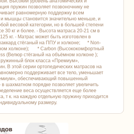
ной. Высокий уровень анатомических и
ация пружин позволяет позвоночнику не
печивает равномерную поддержку всем
к и мышцы становится значительно меньше, и
бой весовой категории, но в большей степени
 30 кг и более. - Высота матраса 20-21 см в
125 кг. - Матрас может быть изготовлен в
жаккард стёганый на ППУ и холконе; * Non-
ъёмном холконе); * Carbon (Высококомфортный
ess (Велюр стёганый на объёмном холконе );
 Пружинный блок класса «Премиум»,
н. В этой серии ортопедических матрасов на
равномерно поддерживает все тело, уменьшает
Премиум», обеспечивающий повышенный
» в шахматном порядке позволяет увеличить
пределение веса осуществляется еще более
, т к. на каждую отдельную пружину приходится
индивидуальному размеру.