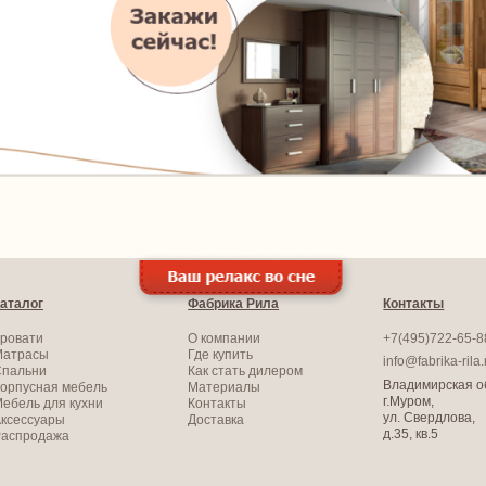
аталог
Фабрика Рила
Контакты
ровати
О компании
+7(495)722-65-8
Матрасы
Где купить
info@fabrika-rila.
Спальни
Как стать дилером
Владимирская об
орпусная мебель
Материалы
г.Муром,
ебель для кухни
Контакты
ул. Свердлова,
ксессуары
Доставка
д.35, кв.5
Распродажа