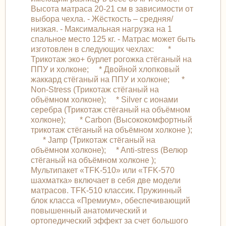
Высота матраса 20-21 см в зависимости от
выбора чехла. - Жёсткость – средняя/
низкая. - Максимальная нагрузка на 1
спальное место 125 кг. - Матрас может быть
изготовлен в следующих чехлах: *
Трикотаж эко+ бурлет рогожка стёганый на
ППУ и холконе; * Двойной хлопковый
жаккард стёганый на ППУ и холконе; *
Non-Stress (Трикотаж стёганый на
объёмном холконе); * Silver с ионами
серебра (Трикотаж стёганый на объёмном
холконе); * Carbon (Высококомфортный
трикотаж стёганый на объёмном холконе );
* Jamp (Трикотаж стёганый на
объёмном холконе); * Anti-stress (Велюр
стёганый на объёмном холконе );
Мультипакет «TFK-510» или «TFK-570
шахматка» включает в себя две модели
матрасов. TFK-510 классик. Пружинный
блок класса «Премиум», обеспечивающий
повышенный анатомический и
ортопедический эффект за счет большого