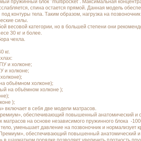
мый пружинный блок "multipocket". Максимальная концентр
асслабляется, спина остается прямой. Данная модель обес
 под контуры тела. Таким образом, нагрузка на позвоночни
еские силы.
й весовой категории, но в большей степени они рекомендо
се 30 кг и более.
бора чехла.
 кг.
чехлах:
ППУ и холконе;
У и холконе;
 холконе);
й на объёмном холконе);
ый на объёмном холконе );
оне);
лконе );
» включает в себя две модели матрасов.
«Премиум», обеспечивающий повышенный анатомический и о
х матрасов на основе независимого пружинного блока -100
тело, уменьшает давление на позвоночник и нормализует 
«Премиум», обеспечивающий повышенный анатомический и 
» в шахматном порядке позволяет увеличить плотность пру