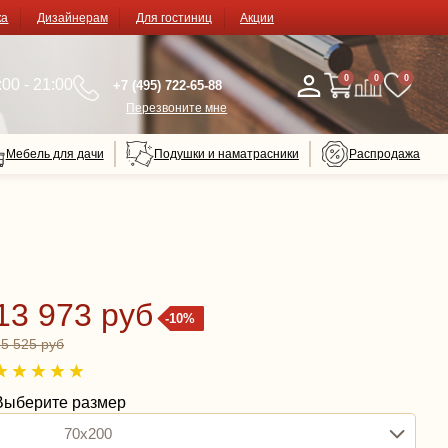
ка
Дизайнерам
Для гостиниц
Акции
0
0
0
00 - 21:00
+7 (495) 722-65-88
Перезвоните мне
Мебель для дачи
Подушки и наматрасники
Распродажа
13 973 руб
-10%
15 525 руб
Выберите размер
70x200