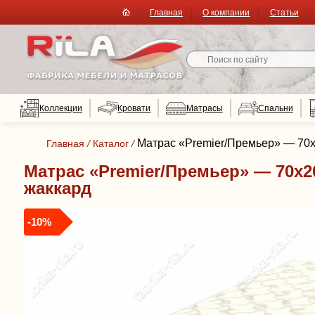
Главная
О компании
Статьи
Коллекции
Кровати
Матрасы
Спальни
Матрас «Premier/Премьер» — 70x
Главная
/
Каталог
/
Матрас «Premier/Премьер» — 70x2
жаккард
-10%