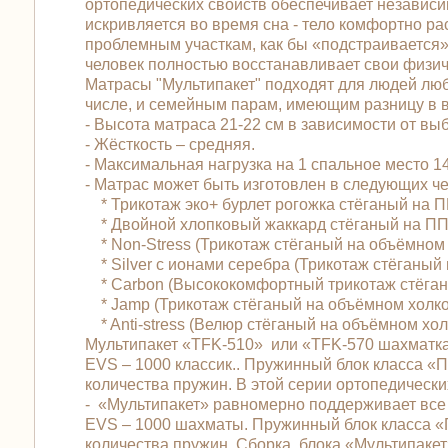
ортопедических свойств обеспечивает независи
искривляется во время сна - тело комфортно р
проблемным участкам, как бы «подстраивается»
человек полностью восстанавливает свои физич
Матрасы "Мультипакет" подходят для людей любо
числе, и семейным парам, имеющим разницу в ве
- Высота матраса 21-22 см в зависимости от вы
- Жёсткость – средняя.
- Максимальная нагрузка на 1 спальное место 140
- Матрас может быть изготовлен в следующих 
* Трикотаж эко+ бурлет рогожка стёганый на 
* Двойной хлопковый жаккард стёганый на ПП
* Non-Stress (Трикотаж стёганый на объёмном
* Silver с ионами серебра (Трикотаж стёганы
* Carbon (Высококомфортный трикотаж стёган
* Jamp (Трикотаж стёганый на объёмном холк
* Anti-stress (Велюр стёганый на объёмном хо
Мультипакет «TFK-510» или «TFK-570 шахматка
EVS – 1000 классик.. Пружинный блок класса 
количества пружин. В этой серии ортопедически
- «Мультипакет» равномерно поддерживает все 
EVS – 1000 шахматы. Пружинный блок класса 
количества пружин. Сборка блока «Мультипакет