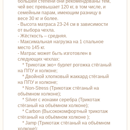
большей степени они рекомендованы тем,
чей вес превышает 120 кг, в том числе, и
семейным парам, имеющим разницу в
весе 30 кг и более.
- Высота матраса 23-24 см в зависимости
от выбора чехла.
- Жёсткость – средняя.
- Максимальная нагрузка на 1 спальное
место 145 кг.
- Матрас может быть изготовлен в
следующих чехлах:
* Трикотаж эко+ бурлет рогожка стёганый
на ППУ и холконе;
* Двойной хлопковый жаккард стёганый
на ППУ и холконе;
* Non-Stress (Трикотаж стёганый на
объёмном холконе);
* Silver с ионами серебра (Трикотаж
стёганый на объёмном холконе);
* Carbon (Высококомфортный трикотаж
стёганый на объёмном холконе );
* Jamp (Трикотаж стёганый на объёмном
холконе);