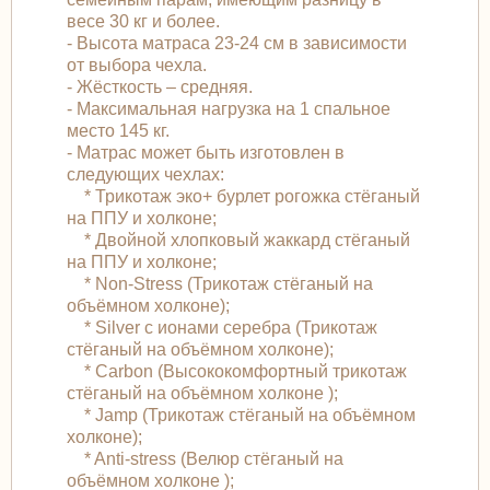
весе 30 кг и более.
- Высота матраса 23-24 см в зависимости
от выбора чехла.
- Жёсткость – средняя.
- Максимальная нагрузка на 1 спальное
место 145 кг.
- Матрас может быть изготовлен в
следующих чехлах:
* Трикотаж эко+ бурлет рогожка стёганый
на ППУ и холконе;
* Двойной хлопковый жаккард стёганый
на ППУ и холконе;
* Non-Stress (Трикотаж стёганый на
объёмном холконе);
* Silver с ионами серебра (Трикотаж
стёганый на объёмном холконе);
* Carbon (Высококомфортный трикотаж
стёганый на объёмном холконе );
* Jamp (Трикотаж стёганый на объёмном
холконе);
* Anti-stress (Велюр стёганый на
объёмном холконе );