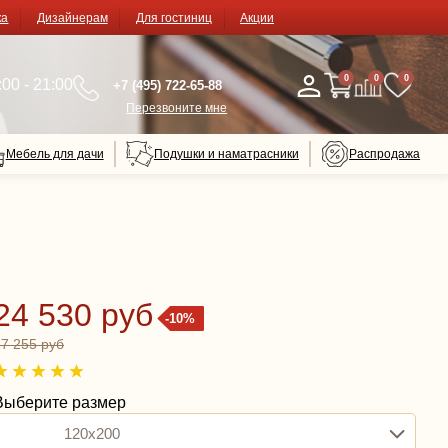
ка
Дизайнерам
Для гостиниц
Акции
0
0
0
00 - 21:00
+7 (495) 722-65-88
Перезвоните мне
Мебель для дачи
Подушки и наматрасники
Распродажа
24 530 руб
-10%
27 255 руб
Выберите размер
120x200