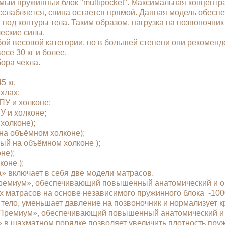
мый пружинный блок "multipocket". Максимальная концентр
асслабляется, спина остается прямой. Данная модель обес
 под контуры тела. Таким образом, нагрузка на позвоночни
еские силы.
й весовой категории, но в большей степени они рекомендо
се 30 кг и более.
бора чехла.
 кг.
чехлах:
ППУ и холконе;
У и холконе;
 холконе);
й на объёмном холконе);
ый на объёмном холконе );
оне);
лконе );
» включает в себя две модели матрасов.
Премиум», обеспечивающий повышенный анатомический и о
х матрасов на основе независимого пружинного блока -100
тело, уменьшает давление на позвоночник и нормализует 
«Премиум», обеспечивающий повышенный анатомический и 
» в шахматном порядке позволяет увеличить плотность пру