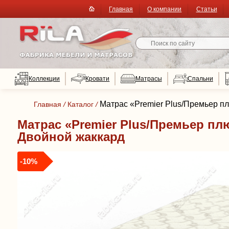
Главная
О компании
Статьи
Коллекции
Кровати
Матрасы
Спальни
Матрас «Premier Plus/Премьер п
Главная
/
Каталог
/
Матрас «Premier Plus/Премьер плю
Двойной жаккард
-10%