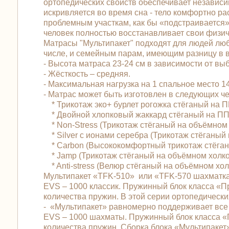
ортопедических свойств обеспечивает независи
искривляется во время сна - тело комфортно р
проблемным участкам, как бы «подстраивается»
человек полностью восстанавливает свои физич
Матрасы "Мультипакет" подходят для людей любо
числе, и семейным парам, имеющим разницу в ве
- Высота матраса 23-24 см в зависимости от вы
- Жёсткость – средняя.
- Максимальная нагрузка на 1 спальное место 145
- Матрас может быть изготовлен в следующих 
* Трикотаж эко+ бурлет рогожка стёганый на 
* Двойной хлопковый жаккард стёганый на ПП
* Non-Stress (Трикотаж стёганый на объёмном
* Silver с ионами серебра (Трикотаж стёганы
* Carbon (Высококомфортный трикотаж стёган
* Jamp (Трикотаж стёганый на объёмном холк
* Anti-stress (Велюр стёганый на объёмном хо
Мультипакет «TFK-510» или «TFK-570 шахматка
EVS – 1000 классик. Пружинный блок класса «
количества пружин. В этой серии ортопедически
- «Мультипакет» равномерно поддерживает все 
EVS – 1000 шахматы. Пружинный блок класса 
количества пружин. Сборка блока «Мультипакет