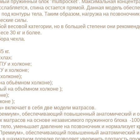
мый пружинный блок "multipocket". Максимальная концентр
асслабляется, спина остается прямой. Данная модель обес
 под контуры тела. Таким образом, нагрузка на позвоночни
еские силы.
й весовой категории, но в большей степени они рекомендо
се 30 кг и более.
бора чехла.
 кг.
чехлах:
ППУ и холконе;
У и холконе;
 холконе);
й на объёмном холконе);
ый на объёмном холконе );
оне);
лконе );
» включает в себя две модели матрасов.
Премиум», обеспечивающий повышенный анатомический и о
х матрасов на основе независимого пружинного блока -100
тело, уменьшает давление на позвоночник и нормализует 
«Премиум», обеспечивающий повышенный анатомический и 
» в шахматном порядке позволяет увеличить плотность пру