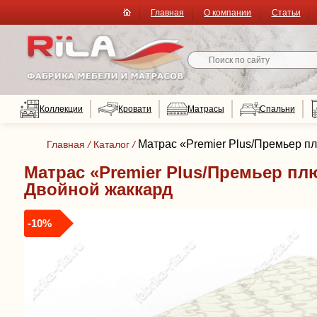
Главная
О компании
Статьи
Коллекции
Кровати
Матрасы
Спальни
Матрас «Premier Plus/Премьер п
Главная
/
Каталог
/
Матрас «Premier Plus/Премьер плю
Двойной жаккард
-10%