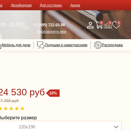
ка
Дизайнерам
Для гостиниц
Акции
0
0
0
00 - 21:00
+7 (495) 722-65-88
Перезвоните мне
Мебель для дачи
Подушки и наматрасники
Распродажа
24 530 руб
-10%
27 255 руб
Выберите размер
120x190