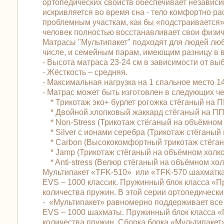
ортопедических свойств обеспечивает независи
искривляется во время сна - тело комфортно р
проблемным участкам, как бы «подстраивается»
человек полностью восстанавливает свои физич
Матрасы "Мультипакет" подходят для людей любо
числе, и семейным парам, имеющим разницу в ве
- Высота матраса 23-24 см в зависимости от вы
- Жёсткость – средняя.
- Максимальная нагрузка на 1 спальное место 145
- Матрас может быть изготовлен в следующих 
* Трикотаж эко+ бурлет рогожка стёганый на 
* Двойной хлопковый жаккард стёганый на ПП
* Non-Stress (Трикотаж стёганый на объёмном
* Silver с ионами серебра (Трикотаж стёганы
* Carbon (Высококомфортный трикотаж стёган
* Jamp (Трикотаж стёганый на объёмном холк
* Anti-stress (Велюр стёганый на объёмном хо
Мультипакет «TFK-510» или «TFK-570 шахматка
EVS – 1000 классик. Пружинный блок класса «
количества пружин. В этой серии ортопедически
- «Мультипакет» равномерно поддерживает все 
EVS – 1000 шахматы. Пружинный блок класса 
количества пружин. Сборка блока «Мультипакет