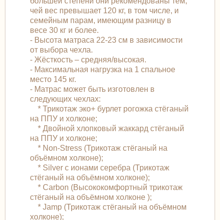
большей степени они рекомендованы тем,
чей вес превышает 120 кг, в том числе, и
семейным парам, имеющим разницу в
весе 30 кг и более.
- Высота матраса 22-23 см в зависимости
от выбора чехла.
- Жёсткость – средняя/высокая.
- Максимальная нагрузка на 1 спальное
место 145 кг.
- Матрас может быть изготовлен в
следующих чехлах:
* Трикотаж эко+ бурлет рогожка стёганый
на ППУ и холконе;
* Двойной хлопковый жаккард стёганый
на ППУ и холконе;
* Non-Stress (Трикотаж стёганый на
объёмном холконе);
* Silver с ионами серебра (Трикотаж
стёганый на объёмном холконе);
* Carbon (Высококомфортный трикотаж
стёганый на объёмном холконе );
* Jamp (Трикотаж стёганый на объёмном
холконе);