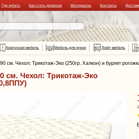
Где купить
Как стать дилером
Материалы
Контакты
Достав
Режим работы: 09:
Корпусная мебель
Мебель для кухни
Лофт мебель
0 см. Чехол: Трикотаж-Эко (250гр. Халкон) и бурлет рогожк
0 см. Чехол: Трикотаж-Эко
(0,8ППУ)