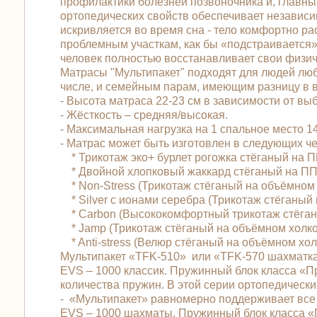
профилактики болезней позвоночника и, главны
ортопедических свойств обеспечивает независи
искривляется во время сна - тело комфортно р
проблемным участкам, как бы «подстраивается»
человек полностью восстанавливает свои физич
Матрасы "Мультипакет" подходят для людей любо
числе, и семейным парам, имеющим разницу в ве
- Высота матраса 22-23 см в зависимости от вы
- Жёсткость – средняя/высокая.
- Максимальная нагрузка на 1 спальное место 145
- Матрас может быть изготовлен в следующих 
* Трикотаж эко+ бурлет рогожка стёганый на 
* Двойной хлопковый жаккард стёганый на ПП
* Non-Stress (Трикотаж стёганый на объёмном
* Silver с ионами серебра (Трикотаж стёганы
* Carbon (Высококомфортный трикотаж стёган
* Jamp (Трикотаж стёганый на объёмном холк
* Anti-stress (Велюр стёганый на объёмном хо
Мультипакет «TFK-510» или «TFK-570 шахматка
EVS – 1000 классик. Пружинный блок класса «
количества пружин. В этой серии ортопедически
- «Мультипакет» равномерно поддерживает все 
EVS – 1000 шахматы. Пружинный блок класса 