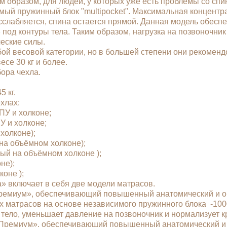
м образом, для людей, у которых уже есть проблемы со спи
мый пружинный блок "multipocket". Максимальная концентр
асслабляется, спина остается прямой. Данная модель обес
 под контуры тела. Таким образом, нагрузка на позвоночни
еские силы.
й весовой категории, но в большей степени они рекомендо
се 30 кг и более.
бора чехла.
 кг.
чехлах:
ППУ и холконе;
У и холконе;
 холконе);
й на объёмном холконе);
ый на объёмном холконе );
оне);
лконе );
» включает в себя две модели матрасов.
Премиум», обеспечивающий повышенный анатомический и о
х матрасов на основе независимого пружинного блока -100
тело, уменьшает давление на позвоночник и нормализует 
«Премиум», обеспечивающий повышенный анатомический и 