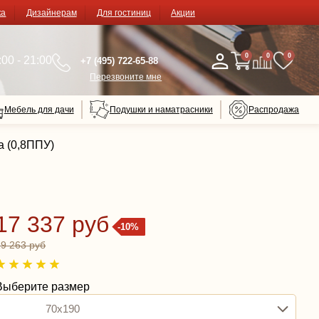
ка
Дизайнерам
Для гостиниц
Акции
0
0
0
00 - 21:00
+7 (495) 722-65-88
Перезвоните мне
Мебель для дачи
Подушки и наматрасники
Распродажа
а (0,8ППУ)
17 337 руб
-10%
19 263 руб
Выберите размер
70x190