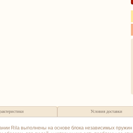
рактеристики
Условия доставки
пании Rila выполнены на основе блока независимых пружи