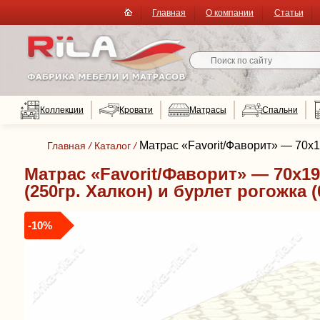
Главная
О компании
Статьи
Коллекции
Кровати
Матрасы
Спальни
Матрас «Favorit/Фаворит» — 70x19
Главная
/
Каталог
/
Матрас «Favorit/Фаворит» — 70x19
(250гр. Халкон) и бурлет рогожка 
-10%