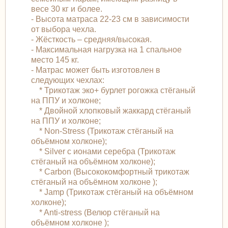
весе 30 кг и более.
- Высота матраса 22-23 см в зависимости
от выбора чехла.
- Жёсткость – средняя/высокая.
- Максимальная нагрузка на 1 спальное
место 145 кг.
- Матрас может быть изготовлен в
следующих чехлах:
* Трикотаж эко+ бурлет рогожка стёганый
на ППУ и холконе;
* Двойной хлопковый жаккард стёганый
на ППУ и холконе;
* Non-Stress (Трикотаж стёганый на
объёмном холконе);
* Silver с ионами серебра (Трикотаж
стёганый на объёмном холконе);
* Carbon (Высококомфортный трикотаж
стёганый на объёмном холконе );
* Jamp (Трикотаж стёганый на объёмном
холконе);
* Anti-stress (Велюр стёганый на
объёмном холконе );