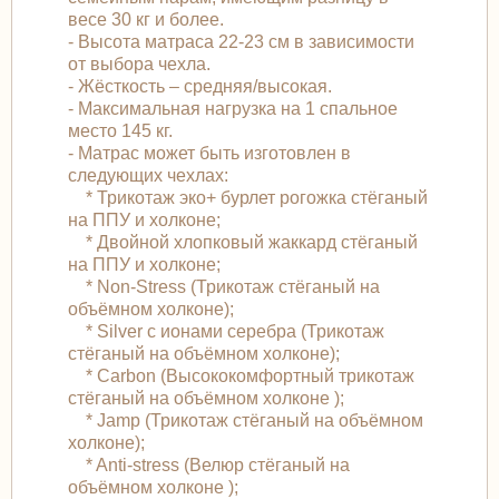
весе 30 кг и более.
- Высота матраса 22-23 см в зависимости
от выбора чехла.
- Жёсткость – средняя/высокая.
- Максимальная нагрузка на 1 спальное
место 145 кг.
- Матрас может быть изготовлен в
следующих чехлах:
* Трикотаж эко+ бурлет рогожка стёганый
на ППУ и холконе;
* Двойной хлопковый жаккард стёганый
на ППУ и холконе;
* Non-Stress (Трикотаж стёганый на
объёмном холконе);
* Silver с ионами серебра (Трикотаж
стёганый на объёмном холконе);
* Carbon (Высококомфортный трикотаж
стёганый на объёмном холконе );
* Jamp (Трикотаж стёганый на объёмном
холконе);
* Anti-stress (Велюр стёганый на
объёмном холконе );