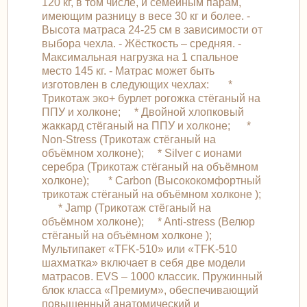
120 кг, в том числе, и семейным парам,
имеющим разницу в весе 30 кг и более. -
Высота матраса 24-25 см в зависимости от
выбора чехла. - Жёсткость – средняя. -
Максимальная нагрузка на 1 спальное
место 145 кг. - Матрас может быть
изготовлен в следующих чехлах: *
Трикотаж эко+ бурлет рогожка стёганый на
ППУ и холконе; * Двойной хлопковый
жаккард стёганый на ППУ и холконе; *
Non-Stress (Трикотаж стёганый на
объёмном холконе); * Silver с ионами
серебра (Трикотаж стёганый на объёмном
холконе); * Carbon (Высококомфортный
трикотаж стёганый на объёмном холконе );
* Jamp (Трикотаж стёганый на
объёмном холконе); * Anti-stress (Велюр
стёганый на объёмном холконе );
Мультипакет «TFK-510» или «TFK-510
шахматка» включает в себя две модели
матрасов. EVS – 1000 классик. Пружинный
блок класса «Премиум», обеспечивающий
повышенный анатомический и