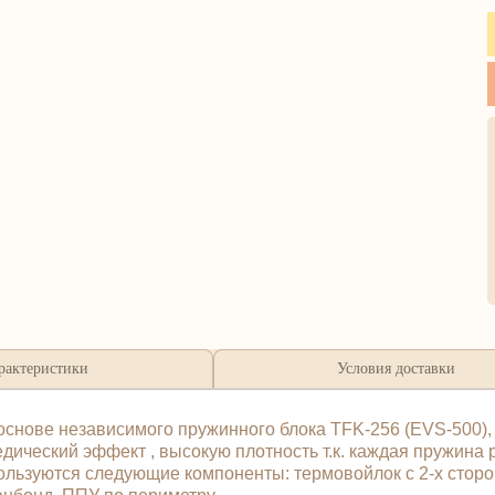
рактеристики
Условия доставки
нове независимого пружинного блока TFK-256 (EVS-500), 
ический эффект , высокую плотность т.к. каждая пружина р
ользуются следующие компоненты: термовойлок с 2-х сторо