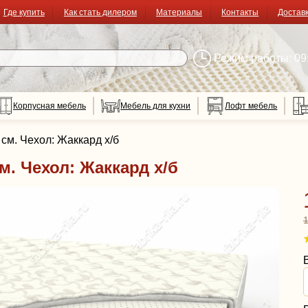
Где купить
Как стать дилером
Материалы
Контакты
Достав
Режим работы: 09:
Корпусная мебель
Мебель для кухни
Лофт мебель
см. Чехол: Жаккард х/б
м. Чехол: Жаккард х/б