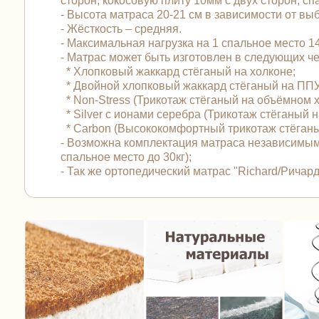
сторон, кокосовую плиту 10мм с двух сторон, сп
- Высота матраса 20-21 см в зависимости от вы
- Жёсткость – средняя.
- Максимальная нагрузка на 1 спальное место 140
- Матрас может быть изготовлен в следующих 
* Хлопковый жаккард стёганый на холконе;
* Двойной хлопковый жаккард стёганый на ПП
* Non-Stress (Трикотаж стёганый на объёмном 
* Silver с ионами серебра (Трикотаж стёганый
* Carbon (Высококомфортный трикотаж стёган
- Возможна комплектация матраса независимым
спальное место до 30кг);
- Так же ортопедический матрас "Richard/Рича