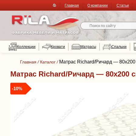
Главная
О компании
Статьи
Коллекции
Кровати
Матрасы
Спальни
Матрас Richard/Ричард — 80x200 
Главная
/
Каталог
/
Матрас Richard/Ричард — 80x200 с
-10%