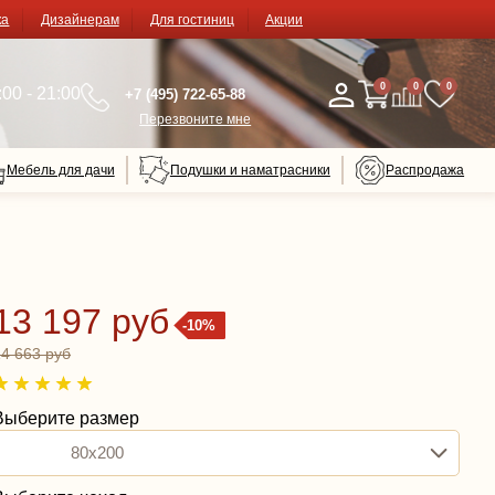
ка
Дизайнерам
Для гостиниц
Акции
0
0
0
00 - 21:00
+7 (495) 722-65-88
Перезвоните мне
Мебель для дачи
Подушки и наматрасники
Распродажа
13 197 руб
-10%
14 663 руб
Выберите размер
80x200