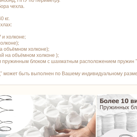
анбонд, ППУ по периметру.
бора чехла.
 кг.
чехлах:
У и холконе;
холконе);
 на объёмном холконе);
ый на объёмном холконе );
 пружинным блоком с шахматным расположением пружин "T
рд" может быть выполнен по Вашему индивидуальному разме