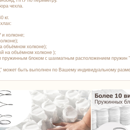
анбонд, ППУ по периметру.
бора чехла.
 кг.
чехлах:
У и холконе;
холконе);
 на объёмном холконе);
ый на объёмном холконе );
 пружинным блоком с шахматным расположением пружин "T
рд" может быть выполнен по Вашему индивидуальному разме