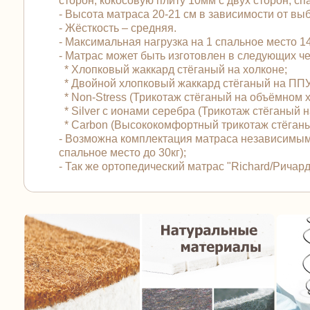
сторон, кокосовую плиту 10мм с двух сторон, сп
- Высота матраса 20-21 см в зависимости от вы
- Жёсткость – средняя.
- Максимальная нагрузка на 1 спальное место 140
- Матрас может быть изготовлен в следующих 
* Хлопковый жаккард стёганый на холконе;
* Двойной хлопковый жаккард стёганый на ПП
* Non-Stress (Трикотаж стёганый на объёмном 
* Silver с ионами серебра (Трикотаж стёганый
* Carbon (Высококомфортный трикотаж стёган
- Возможна комплектация матраса независимым
спальное место до 30кг);
- Так же ортопедический матрас "Richard/Рича