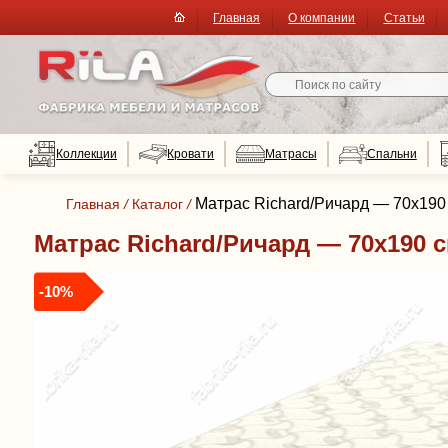
Главная
О компании
Статьи
Коллекции
Кровати
Матрасы
Спальни
Матрас Richard/Ричард — 70x190 
Главная
/
Каталог
/
Матрас Richard/Ричард — 70x190 с
-10%