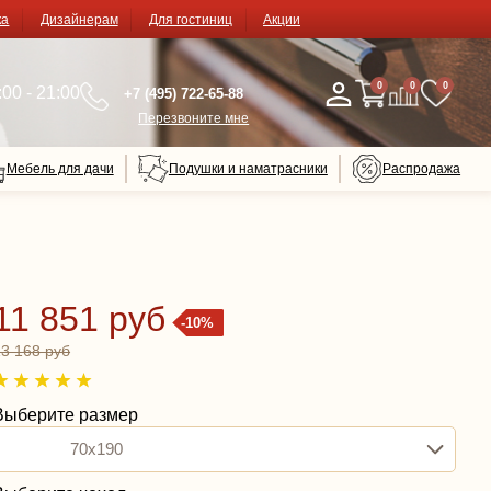
ка
Дизайнерам
Для гостиниц
Акции
0
0
0
00 - 21:00
+7 (495) 722-65-88
Перезвоните мне
Мебель для дачи
Подушки и наматрасники
Распродажа
11 851 руб
-10%
13 168 руб
Выберите размер
70x190