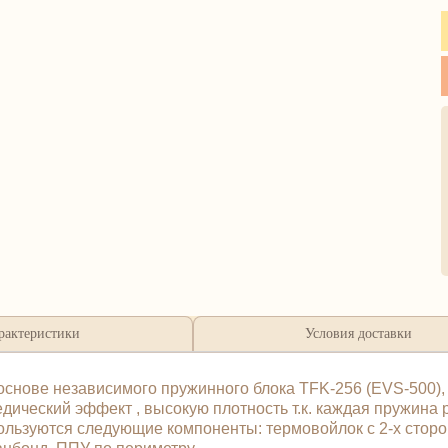
рактеристики
Условия доставки
нове независимого пружинного блока TFK-256 (EVS-500), 
ический эффект , высокую плотность т.к. каждая пружина р
ользуются следующие компоненты: термовойлок с 2-х сторо