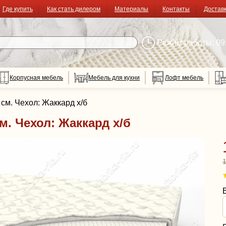
Где купить
Как стать дилером
Материалы
Контакты
Достав
Режим работы: 09:
Корпусная мебель
Мебель для кухни
Лофт мебель
см. Чехол: Жаккард х/б
м. Чехол: Жаккард х/б