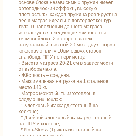
основе блока независимых пружин имеет
ортопедический эффект , высокую
плотность т.к. каждая пружина реагирует на
вес и матрас идеально повторяет контур
тела. В наполнении данного матраса
используются следующие компоненты:
термовойлок с 2-х сторон, латекс
натуральный высотой 20 мм с двух сторон,
кокосовую плиту 10мм с двух сторон,
спанбонд, ППУ по периметру.
- Высота матраса 20-21 см в зависимости
от выбора чехла.
- Жёсткость – средняя.
- Максимальная нагрузка на 1 спальное
место 140 кг.
- Матрас может быть изготовлен в
следующих чехлах:
* Хлопковый жаккард стёганый на
холконе;
* Двойной хлопковый жаккард стёганый
на ППУ и холконе;
* Non-Stress (Трикотаж стёганый на
объёмном холконе);