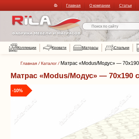
Главная
О компании
Статьи
Коллекции
Кровати
Матрасы
Спальни
Матрас «Modus/Модус» — 70x190 
Главная
/
Каталог
/
Матрас «Modus/Модус» — 70x190 с
-10%