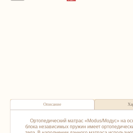
Описание
Ха
Ортопедический матрас «Modus/Модус» на осно
блока независимых пружин имеет ортопедический
тела. В наполнении данного матраса использую