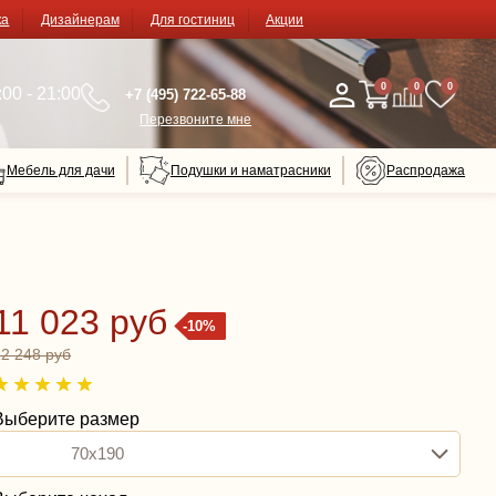
ка
Дизайнерам
Для гостиниц
Акции
0
0
0
00 - 21:00
+7 (495) 722-65-88
Перезвоните мне
Мебель для дачи
Подушки и наматрасники
Распродажа
11 023 руб
-10%
12 248 руб
Выберите размер
70x190