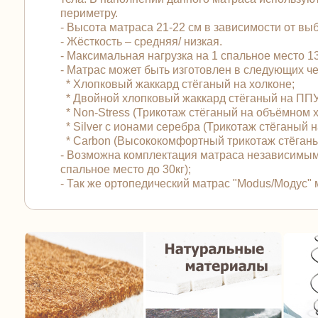
периметру.
- Высота матраса 21-22 см в зависимости от вы
- Жёсткость – средняя/ низкая.
- Максимальная нагрузка на 1 спальное место 130
- Матрас может быть изготовлен в следующих 
* Хлопковый жаккард стёганый на холконе;
* Двойной хлопковый жаккард стёганый на ПП
* Non-Stress (Трикотаж стёганый на объёмном 
* Silver с ионами серебра (Трикотаж стёганый
* Carbon (Высококомфортный трикотаж стёган
- Возможна комплектация матраса независимым
спальное место до 30кг);
- Так же ортопедический матрас "Modus/Модус"