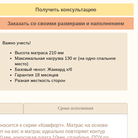
Получить консультацию
Заказать со своими размерами и наполнением
Важно учесть!
Высота матраса 210 мм
Максимальная нагрузка 130 кг (на одно спальное
место)
Базовый чехол: Жаккард х/б
Гарантия 18 месяцев
Разная жесткость сторон
Сроки исполнения
носится к серии «Комфорт». Матраc на основе
т на вес и матрас идеально повторяет контур
0 мм, кокосовая плита 10мм, спанбонд, ППУ по