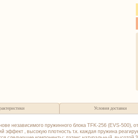
рактеристики
Условия доставки
ве независимого пружинного блока TFK-256 (EVS-500), от
 эффект , высокую плотность т.к. каждая пружина реагируе
тся следующие компоненты: латекс натуральный высотой 3