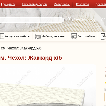
Где купить
Как стать дилером
Материалы
Контакты
Достав
Режим работы: 09:
Корпусная мебель
Мебель для кухни
Лофт мебель
см. Чехол: Жаккард х/б
м. Чехол: Жаккард х/б