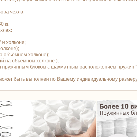
бора чехла.
 кг.
чехлах:
У и холконе;
холконе);
 на объёмном холконе);
ый на объёмном холконе );
 пружинным блоком с шахматным расположением пружин "T
 может быть выполнен по Вашему индивидуальному размеру