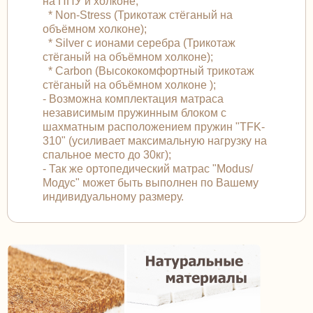
на ППУ и холконе;
* Non-Stress (Трикотаж стёганый на
объёмном холконе);
* Silver с ионами серебра (Трикотаж
стёганый на объёмном холконе);
* Carbon (Высококомфортный трикотаж
стёганый на объёмном холконе );
- Возможна комплектация матраса
независимым пружинным блоком с
шахматным расположением пружин "TFK-
310" (усиливает максимальную нагрузку на
спальное место до 30кг);
- Так же ортопедический матрас "Modus/
Модус" может быть выполнен по Вашему
индивидуальному размеру.