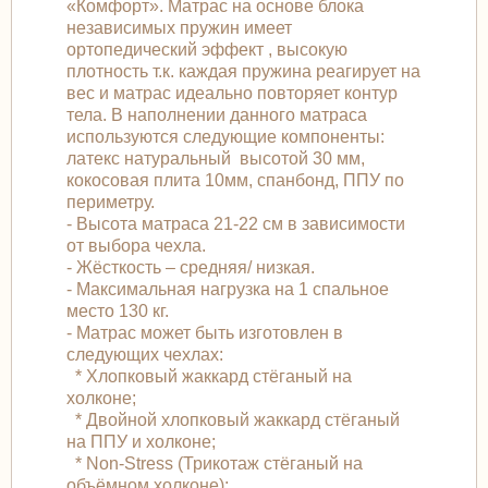
«Комфорт». Матраc на основе блока
независимых пружин имеет
ортопедический эффект , высокую
плотность т.к. каждая пружина реагирует на
вес и матрас идеально повторяет контур
тела. В наполнении данного матраса
используются следующие компоненты:
латекс натуральный высотой 30 мм,
кокосовая плита 10мм, спанбонд, ППУ по
периметру.
- Высота матраса 21-22 см в зависимости
от выбора чехла.
- Жёсткость – средняя/ низкая.
- Максимальная нагрузка на 1 спальное
место 130 кг.
- Матрас может быть изготовлен в
следующих чехлах:
* Хлопковый жаккард стёганый на
холконе;
* Двойной хлопковый жаккард стёганый
на ППУ и холконе;
* Non-Stress (Трикотаж стёганый на
объёмном холконе);