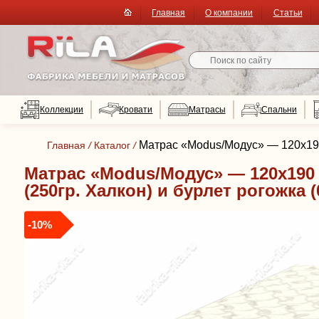
Главная
О компании
Статьи
Коллекции
Кровати
Матрасы
Спальни
Матрас «Modus/Модус» — 120x190 
Главная
/
Каталог
/
Матрас «Modus/Модус» — 120x190 
(250гр. Халкон) и бурлет рогожка 
-10%