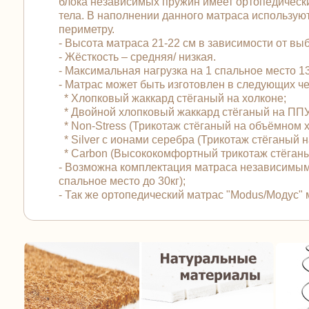
блока независимых пружин имеет ортопедический
тела. В наполнении данного матраса использую
периметру.
- Высота матраса 21-22 см в зависимости от вы
- Жёсткость – средняя/ низкая.
- Максимальная нагрузка на 1 спальное место 130
- Матрас может быть изготовлен в следующих 
* Хлопковый жаккард стёганый на холконе;
* Двойной хлопковый жаккард стёганый на ПП
* Non-Stress (Трикотаж стёганый на объёмном 
* Silver с ионами серебра (Трикотаж стёганый
* Carbon (Высококомфортный трикотаж стёган
- Возможна комплектация матраса независимым
спальное место до 30кг);
- Так же ортопедический матрас "Modus/Модус"