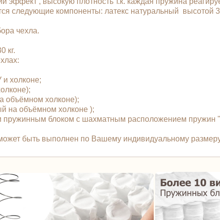
 эффект , высокую плотность т.к. каждая пружина реагируе
тся следующие компоненты: латекс натуральный высотой 3
бора чехла.
 кг.
чехлах:
У и холконе;
холконе);
 на объёмном холконе);
ый на объёмном холконе );
 пружинным блоком с шахматным расположением пружин "T
 может быть выполнен по Вашему индивидуальному размеру