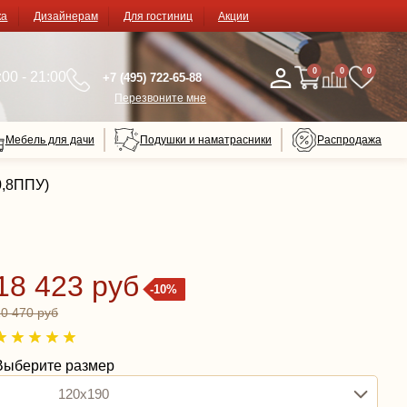
ка
Дизайнерам
Для гостиниц
Акции
0
0
0
00 - 21:00
+7 (495) 722-65-88
Перезвоните мне
Мебель для дачи
Подушки и наматрасники
Распродажа
0,8ППУ)
18 423 руб
-10%
20 470 руб
Выберите размер
120x190