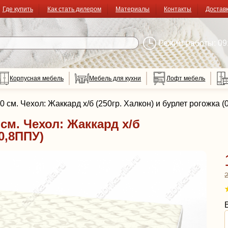
Где купить
Как стать дилером
Материалы
Контакты
Достав
Режим работы: 09:
Корпусная мебель
Мебель для кухни
Лофт мебель
см. Чехол: Жаккард х/б (250гр. Халкон) и бурлет рогожка (
см. Чехол: Жаккард х/б
(0,8ППУ)