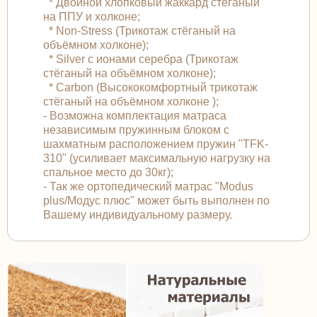
* Двойной хлопковый жаккард стёганый
на ППУ и холконе;
* Non-Stress (Трикотаж стёганый на
объёмном холконе);
* Silver с ионами серебра (Трикотаж
стёганый на объёмном холконе);
* Carbon (Высококомфортный трикотаж
стёганый на объёмном холконе );
- Возможна комплектация матраса
независимым пружинным блоком с
шахматным расположением пружин "TFK-
310" (усиливает максимальную нагрузку на
спальное место до 30кг);
- Так же ортопедический матрас "Modus
plus/Модус плюс" может быть выполнен по
Вашему индивидуальному размеру.