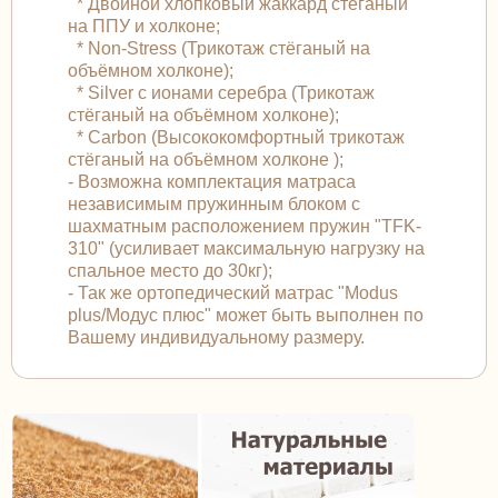
* Двойной хлопковый жаккард стёганый
на ППУ и холконе;
* Non-Stress (Трикотаж стёганый на
объёмном холконе);
* Silver с ионами серебра (Трикотаж
стёганый на объёмном холконе);
* Carbon (Высококомфортный трикотаж
стёганый на объёмном холконе );
- Возможна комплектация матраса
независимым пружинным блоком с
шахматным расположением пружин "TFK-
310" (усиливает максимальную нагрузку на
спальное место до 30кг);
- Так же ортопедический матрас "Modus
plus/Модус плюс" может быть выполнен по
Вашему индивидуальному размеру.