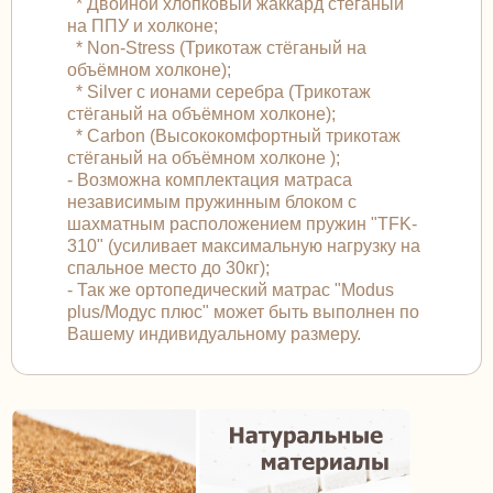
* Двойной хлопковый жаккард стёганый
на ППУ и холконе;
* Non-Stress (Трикотаж стёганый на
объёмном холконе);
* Silver с ионами серебра (Трикотаж
стёганый на объёмном холконе);
* Carbon (Высококомфортный трикотаж
стёганый на объёмном холконе );
- Возможна комплектация матраса
независимым пружинным блоком с
шахматным расположением пружин "TFK-
310" (усиливает максимальную нагрузку на
спальное место до 30кг);
- Так же ортопедический матрас "Modus
plus/Модус плюс" может быть выполнен по
Вашему индивидуальному размеру.