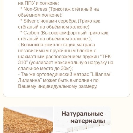
на ППУ и холконе;
* Non-Stress (Трикотаж стёганый на
объёмном холконе);
* Silver с ионами серебра (Трикотаж
стёганый на объёмном холконе);
* Carbon (Высококомфортный трикотаж
стёганый на объёмном холконе );
- Возможна комплектация матраса
независимым пружинным блоком с
шахматным расположением пружин "TFK-
310" (усиливает максимальную нагрузку на
спальное место до 30кг);
- Так же ортопедический матрас "Lilianna/
Лилианна" может быть выполнен по
Вашему индивидуальному размеру.