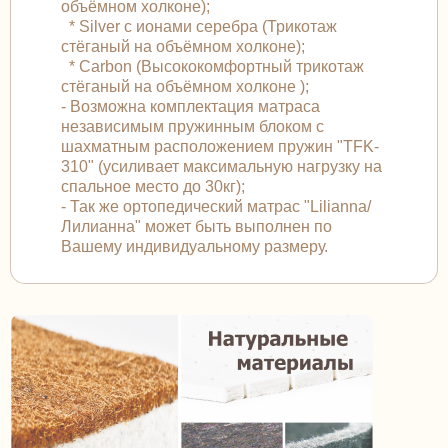
объёмном холконе);
* Silver с ионами серебра (Трикотаж
стёганый на объёмном холконе);
* Carbon (Высококомфортный трикотаж
стёганый на объёмном холконе );
- Возможна комплектация матраса
независимым пружинным блоком с
шахматным расположением пружин "TFK-
310" (усиливает максимальную нагрузку на
спальное место до 30кг);
- Так же ортопедический матрас "Lilianna/
Лилианна" может быть выполнен по
Вашему индивидуальному размеру.