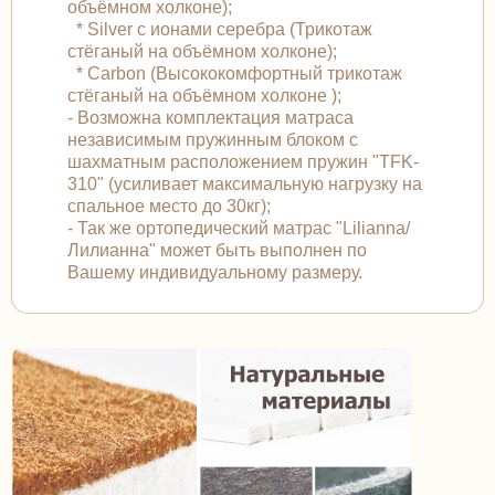
объёмном холконе);
* Silver с ионами серебра (Трикотаж
стёганый на объёмном холконе);
* Carbon (Высококомфортный трикотаж
стёганый на объёмном холконе );
- Возможна комплектация матраса
независимым пружинным блоком с
шахматным расположением пружин "TFK-
310" (усиливает максимальную нагрузку на
спальное место до 30кг);
- Так же ортопедический матрас "Lilianna/
Лилианна" может быть выполнен по
Вашему индивидуальному размеру.