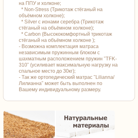
на ППУ и холконе;
* Non-Stress (Трикотаж стёганый на
объёмном холконе);
* Silver с ионами серебра (Трикотаж
стёганый на объёмном холконе);
* Carbon (Высококомфортный трикотаж
стёганый на объёмном холконе );
- Возможна комплектация матраса
независимым пружинным блоком с
шахматным расположением пружин "TFK-
310" (усиливает максимальную нагрузку на
спальное место до 30кг);
- Так же ортопедический матрас "Lilianna/
Лилианна" может быть выполнен по
Вашему индивидуальному размеру.