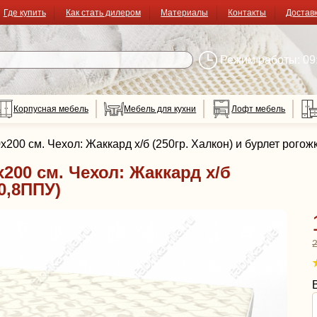
Где купить
Как стать дилером
Материалы
Контакты
Достав
Режим работы: 09:
Корпусная мебель
Мебель для кухни
Лофт мебель
00 см. Чехол: Жаккард х/б (250гр. Халкон) и бурлет рогож
200 см. Чехол: Жаккард х/б
(0,8ППУ)