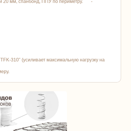
ой 20 мм, спанбонд, ППУ по периметру. -
FK-310" (усиливает максимальную нагрузку на
еру.