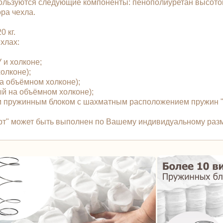
спользуются следующие компоненты: пенополиуретан высот
ра чехла.
 кг.
чехлах:
У и холконе;
холконе);
 на объёмном холконе);
ый на объёмном холконе);
 пружинным блоком с шахматным расположением пружин "T
орт" может быть выполнен по Вашему индивидуальному разм