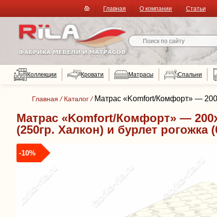
Главная
О компании
Статьи
Коллекции
Кровати
Матрасы
Спальни
Матрас «Komfort/Комфорт» — 200x2
Главная
/
Каталог
/
Матрас «Komfort/Комфорт» — 200x
(250гр. Халкон) и бурлет рогожка 
-10%