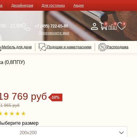
ка
Дизайнерам
Для гостиниц
Акции
0
0
0
00 - 21:00
+7 (495) 722-65-88
Перезвоните мне
Мебель для дачи
Подушки и наматрасники
Распродажа
ка (0,8ППУ)
19 769 руб
-10%
21 965 руб
Выберите размер
200x200