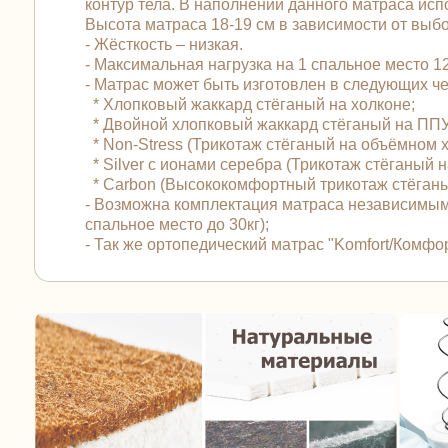
контур тела. В наполнении данного матраса и
Высота матраса 18-19 см в зависимости от выбо
- Жёсткость – низкая.
- Максимальная нагрузка на 1 спальное место 120
- Матрас может быть изготовлен в следующих 
* Хлопковый жаккард стёганый на холконе;
* Двойной хлопковый жаккард стёганый на ПП
* Non-Stress (Трикотаж стёганый на объёмном 
* Silver с ионами серебра (Трикотаж стёганый
* Carbon (Высококомфортный трикотаж стёган
- Возможна комплектация матраса независимым
спальное место до 30кг);
- Так же ортопедический матрас "Komfort/Комф