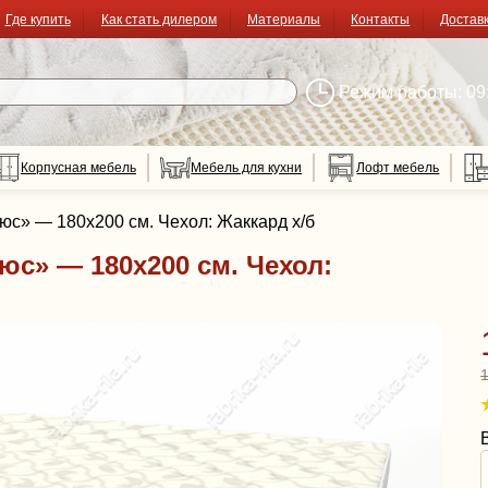
Где купить
Как стать дилером
Материалы
Контакты
Достав
Режим работы: 09:
Корпусная мебель
Мебель для кухни
Лофт мебель
юс» — 180x200 см. Чехол: Жаккард х/б
юс» — 180x200 см. Чехол: