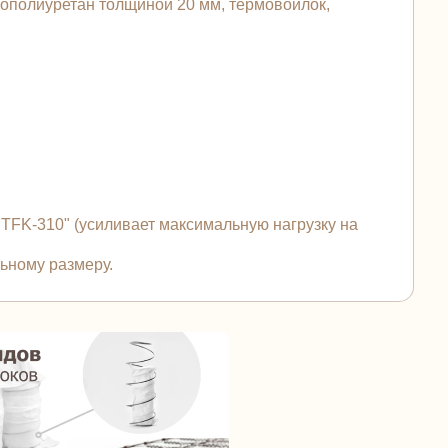
нополиуретан толщиной 20 мм, термовойлок,
FK-310" (усиливает максимальную нагрузку на
льному размеру.