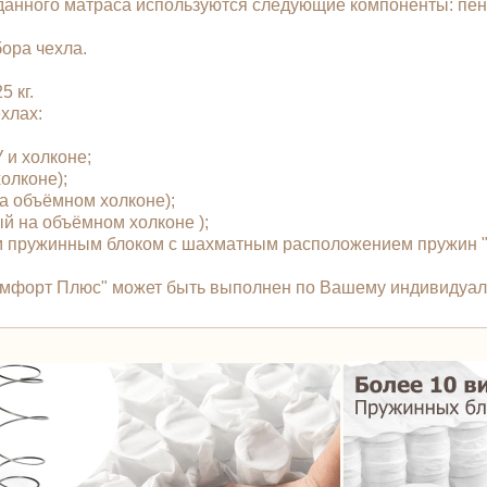
 данного матраса используются следующие компоненты: пе
бора чехла.
 кг.
чехлах:
У и холконе;
холконе);
 на объёмном холконе);
ый на объёмном холконе );
 пружинным блоком с шахматным расположением пружин "T
/Комфорт Плюс" может быть выполнен по Вашему индивидуа