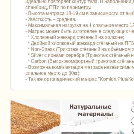
идеально повторяет контур тела. В наполнении
спанбонд, ППУ по периметру.
- Высота матраса 18-19 см в зависимости от вы
- Жёсткость – средняя.
- Максимальная нагрузка на 1 спальное место 125
- Матрас может быть изготовлен в следующих 
* Хлопковый жаккард стёганый на холконе;
* Двойной хлопковый жаккард стёганый на ПП
* Non-Stress (Трикотаж стёганый на объёмном 
* Silver с ионами серебра (Трикотаж стёганый
* Carbon (Высококомфортный трикотаж стёган
- Возможна комплектация матраса независимым
спальное место до 30кг);
- Так же ортопедический матрас "Komfort Plus