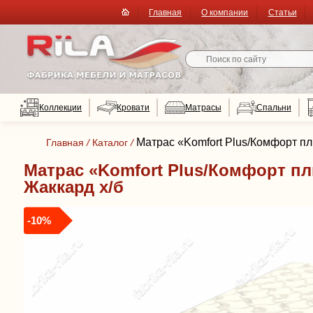
Главная
О компании
Статьи
Коллекции
Кровати
Матрасы
Спальни
Матрас «Komfort Plus/Комфорт пл
Главная
/
Каталог
/
Матрас «Komfort Plus/Комфорт пл
Жаккард х/б
-10%