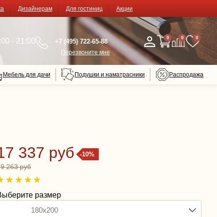
ка
Дизайнерам
Для гостиниц
Акции
0
0
0
00 - 21:00
+7 (495) 722-65-88
Перезвоните мне
Мебель для дачи
Подушки и наматрасники
Распродажа
17 337 руб
-10%
19 263 руб
Выберите размер
180x200