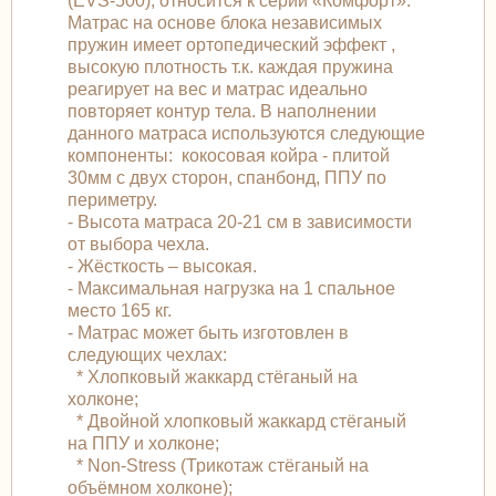
(EVS-500), относится к серии «Комфорт».
Матраc на основе блока независимых
пружин имеет ортопедический эффект ,
высокую плотность т.к. каждая пружина
реагирует на вес и матрас идеально
повторяет контур тела. В наполнении
данного матраса используются следующие
компоненты: кокосовая койра - плитой
30мм с двух сторон, спанбонд, ППУ по
периметру.
- Высота матраса 20-21 см в зависимости
от выбора чехла.
- Жёсткость – высокая.
- Максимальная нагрузка на 1 спальное
место 165 кг.
- Матрас может быть изготовлен в
следующих чехлах:
* Хлопковый жаккард стёганый на
холконе;
* Двойной хлопковый жаккард стёганый
на ППУ и холконе;
* Non-Stress (Трикотаж стёганый на
объёмном холконе);